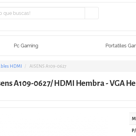
Pc Gaming
Portatiles Ga
ables HDMI
AISENS A109-0627
sens A109-0627/ HDMI Hembra - VGA He
M
P