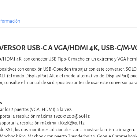
nformación
VERSOR USB-C A VGA/HDMI 4K, USB-C/M-VG
A/HDMI 4K, con conector USB Tipo-C macho en un extremo y VGA he
positivos con conexión USB-C pueden trabajar con este conversor. SOLO 
LT (El modo DisplayPort Alt o el modo alternativo de DisplayPort) p
vor, consulte el manual de su dispositivo antes de usar este conversor p
s
zar los 2 puertos (VGA, HDMI) a la vez.
soporta la resolución máxima 1920x1200@60Hz
 soporta la resolución máxima 4Kx2K@30Hz.
do SST, los dos monitores adicionales van a mostrar la misma imagen.
 Macbook Pro, Macbook con puerto Thunderbolt 3, Google Chromebo