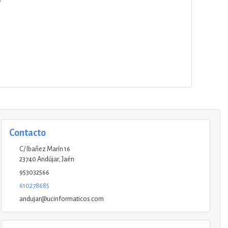
Contacto
C/ Ibañez Marín 16
23740
Andújar
,
Jaén
953032566
610278685
andujar@ucinformaticos.com