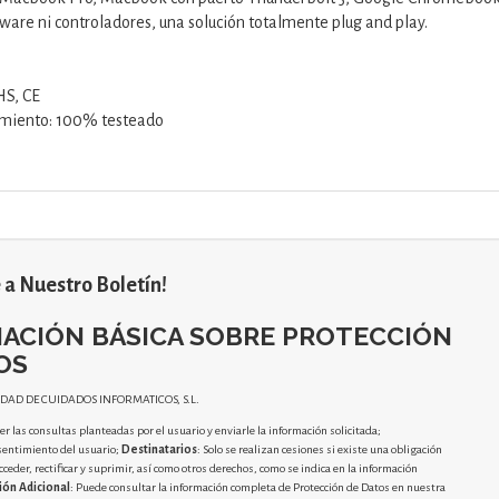
ware ni controladores, una solución totalmente plug and play.
HS, CE
amiento: 100% testeado
 a Nuestro Boletín!
ACIÓN BÁSICA SOBRE PROTECCIÓN
OS
IDAD DE CUIDADOS INFORMATICOS, S.L.
r las consultas planteadas por el usuario y enviarle la información solicitada;
sentimiento del usuario;
Destinatarios
: Solo se realizan cesiones si existe una obligación
cceder, rectificar y suprimir, así como otros derechos, como se indica en la información
ión Adicional
: Puede consultar la información completa de Protección de Datos en nuestra