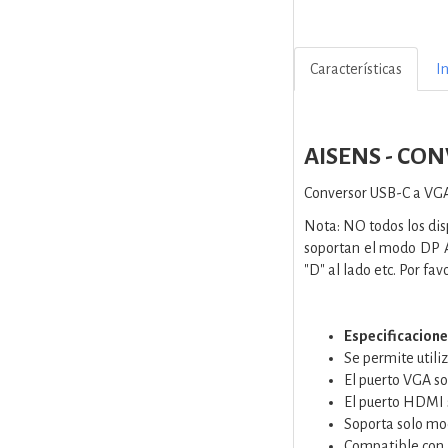
Características
I
AISENS - CON
Conversor USB-C a VG
Nota: NO todos los dis
soportan el modo DP A
"D" al lado etc. Por fa
Especificacione
Se permite utili
El puerto VGA 
El puerto HDMI
Soporta solo mo
Compatible con