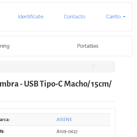
Identifícate
Contacto
Carrito
ming
Portatiles
mbra - USB Tipo-C Macho/ 15cm/
arca:
AISENS
/N:
A109-0627