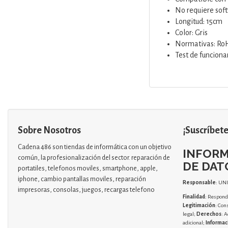
No requiere soft
Longitud: 15cm
Color: Gris
Normativas: Ro
Test de funcion
Sobre Nosotros
¡Suscríbete
Cadena 486 son tiendas de informática con un objetivo
INFORM
común, la profesionalización del sector. reparación de
DE DAT
portatiles, telefonos moviles, smartphone, apple,
iphone, cambio pantallas moviles, reparación
Responsable
: UN
impresoras, consolas, juegos, recargas telefono
Finalidad
: Responde
Legitimación
: Con
legal;
Derechos
: A
adicional;
Informac