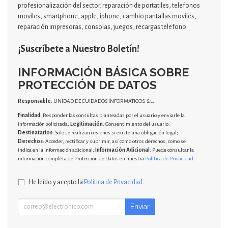
profesionalización del sector. reparación de portatiles, telefonos
moviles, smartphone, apple, iphone, cambio pantallas moviles,
reparación impresoras, consolas, juegos, recargas telefono
¡Suscríbete a Nuestro Boletín!
INFORMACIÓN BÁSICA SOBRE
PROTECCIÓN DE DATOS
Responsable
: UNIDAD DE CUIDADOS INFORMATICOS, S.L.
Finalidad
: Responder las consultas planteadas por el usuario y enviarle la
información solicitada;
Legitimación
: Consentimiento del usuario;
Destinatarios
: Solo se realizan cesiones si existe una obligación legal;
Derechos
: Acceder, rectificar y suprimir, así como otros derechos, como se
indica en la información adicional;
Información Adicional
: Puede consultar la
información completa de Protección de Datos en nuestra
Política de Privacidad
.
He leído y acepto la
Política de Privacidad
.
Enviar