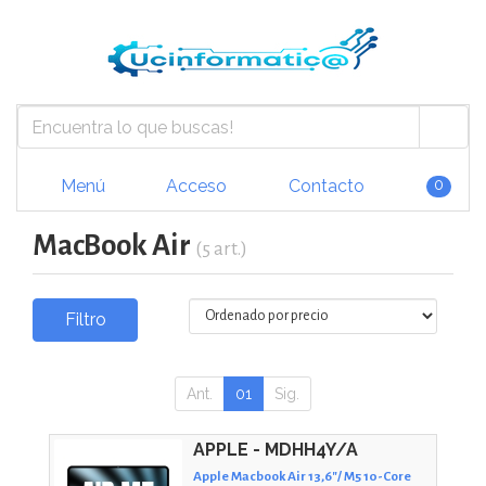
Menú
Acceso
Contacto
0
MacBook Air
(5 art.)
Filtro
Ant.
01
Sig.
APPLE - MDHH4Y/A
Apple Macbook Air 13,6"/ M5 10-Core