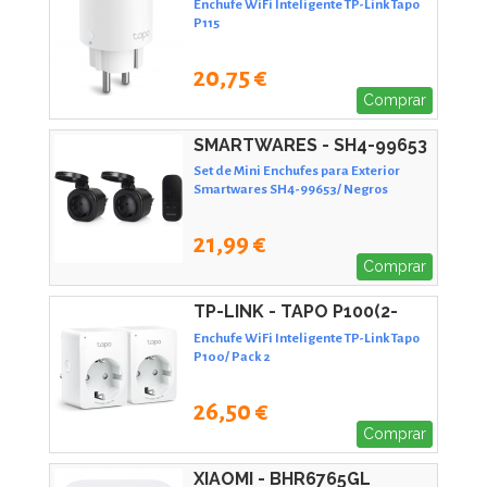
Enchufe WiFi Inteligente TP-Link Tapo
P115
20,75 €
Comprar
SMARTWARES - SH4-99653
Set de Mini Enchufes para Exterior
Smartwares SH4-99653/ Negros
21,99 €
Comprar
TP-LINK - TAPO P100(2-
PACK) V2
Enchufe WiFi Inteligente TP-Link Tapo
P100/ Pack 2
26,50 €
Comprar
XIAOMI - BHR6765GL