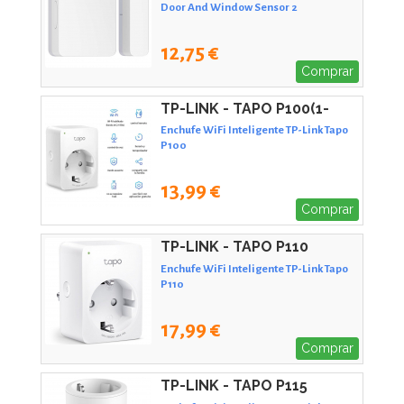
Door And Window Sensor 2
12,75 €
Comprar
TP-LINK - TAPO P100(1-
PACK)
Enchufe WiFi Inteligente TP-Link Tapo
P100
13,99 €
Comprar
TP-LINK - TAPO P110
Enchufe WiFi Inteligente TP-Link Tapo
P110
17,99 €
Comprar
TP-LINK - TAPO P115