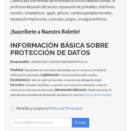
Cadena 486 son tiendas de informática con un objetivo común, la
profesionalización del sector. reparación de portatiles, telefonos
moviles, smartphone, apple, iphone, cambio pantallas moviles,
reparación impresoras, consolas, juegos, recargas telefono
¡Suscríbete a Nuestro Boletín!
INFORMACIÓN BÁSICA SOBRE
PROTECCIÓN DE DATOS
Responsable
: UNIDAD DE CUIDADOS INFORMATICOS, S.L.
Finalidad
: Responder las consultas planteadas por el usuario y enviarle la
información solicitada;
Legitimación
: Consentimiento del usuario;
Destinatarios
: Solo se realizan cesiones si existe una obligación legal;
Derechos
: Acceder, rectificar y suprimir, así como otros derechos, como se
indica en la información adicional;
Información Adicional
: Puede consultar la
información completa de Protección de Datos en nuestra
Política de Privacidad
.
He leído y acepto la
Política de Privacidad
.
Enviar