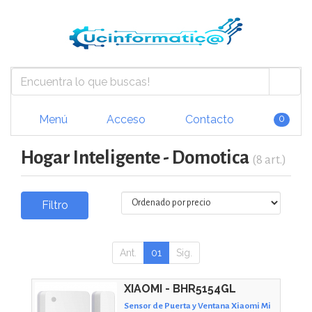
Menú
Acceso
Contacto
0
Hogar Inteligente - Domotica
(8 art.)
Filtro
Ant.
01
Sig.
XIAOMI - BHR5154GL
Sensor de Puerta y Ventana Xiaomi Mi