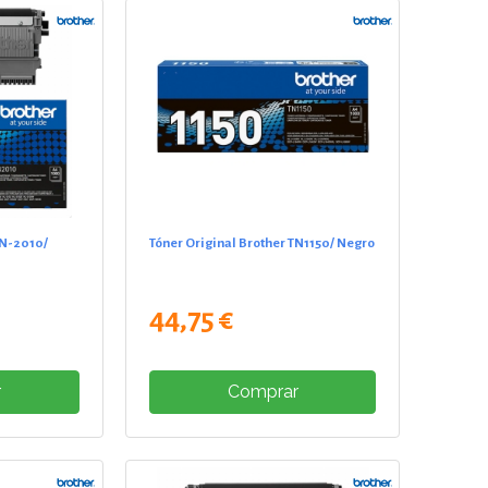
TN-2010/
Tóner Original Brother TN1150/ Negro
44,75 €
r
Comprar