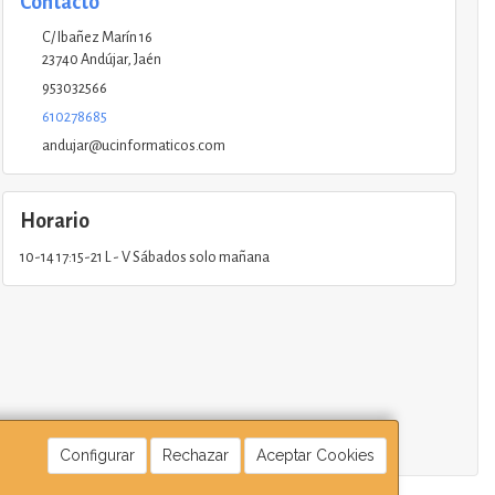
Contacto
C/ Ibañez Marín 16
23740
Andújar
,
Jaén
953032566
610278685
andujar@ucinformaticos.com
Horario
10-14 17:15-21 L - V Sábados solo mañana
Configurar
Rechazar
Aceptar Cookies