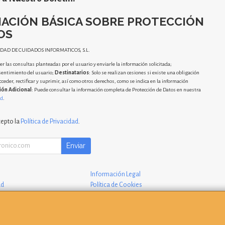
ACIÓN BÁSICA SOBRE PROTECCIÓN
OS
IDAD DE CUIDADOS INFORMATICOS, S.L.
r las consultas planteadas por el usuario y enviarle la información solicitada;
sentimiento del usuario;
Destinatarios
: Solo se realizan cesiones si existe una obligación
cceder, rectificar y suprimir, así como otros derechos, como se indica en la información
ión Adicional
: Puede consultar la información completa de Protección de Datos en nuestra
ad
.
cepto la
Política de Privacidad
.
Enviar
Información Legal
ad
Política de Cookies
 Compra
Formas de Pago