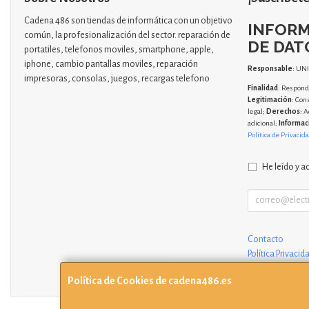
Cadena 486 son tiendas de informática con un objetivo
INFORM
común, la profesionalización del sector. reparación de
DE DAT
portatiles, telefonos moviles, smartphone, apple,
iphone, cambio pantallas moviles, reparación
Responsable
: UN
impresoras, consolas, juegos, recargas telefono
Finalidad
: Responde
Legitimación
: Con
legal;
Derechos
: A
adicional;
Informac
Política de Privacid
He leído y a
Contacto
Política Privacid
Condiciones de
Política de Cookies de cadena486.es