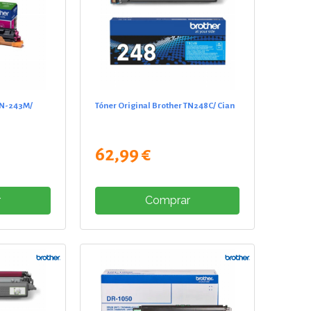
TN-243M/
Tóner Original Brother TN248C/ Cian
62,99 €
r
Comprar