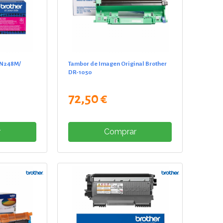
 TN248M/
Tambor de Imagen Original Brother
DR-1050
72,50 €
r
Comprar