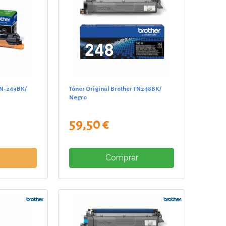
TN-243BK/
Tóner Original Brother TN248BK/
Negro
59,50 €
e
Comprar