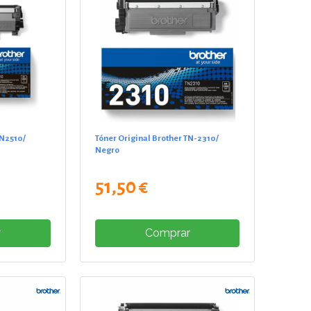
TN2510/
Tóner Original Brother TN-2310/
Negro
51,50 €
r
Comprar