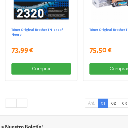
Tóner Original Brother TN-2320/
Tóner Original Brother 
Negro
73,99 €
75,50 €
Comprar
Compra
Ant.
01
02
03
 a Nuestro Boletín!