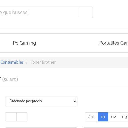
Pc Gaming
Portatiles Ga
/ Consumibles
Toner Brother
r
(56 art.)
Ant.
01
02
03