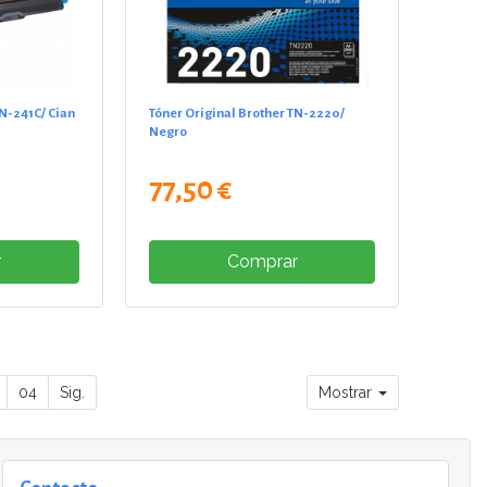
TN-241C/ Cian
Tóner Original Brother TN-2220/
Negro
77,50 €
r
Comprar
04
Sig.
Mostrar