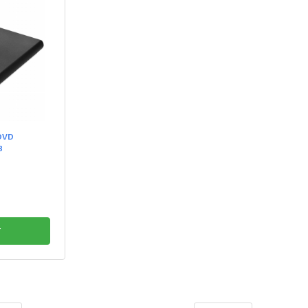
/DVD
8
r