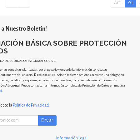
Ant.
01
 a Nuestro Boletín!
ACIÓN BÁSICA SOBRE PROTECCIÓN
OS
IDAD DE CUIDADOS INFORMATICOS, S.L.
r las consultas planteadas por el usuario y enviarle la información solicitada;
sentimiento del usuario;
Destinatarios
: Solo se realizan cesiones si existe una obligación
cceder, rectificar y suprimir, así como otros derechos, como se indica en la información
ión Adicional
: Puede consultar la información completa de Protección de Datos en nuestra
ad
.
cepto la
Política de Privacidad
.
Enviar
Información Legal