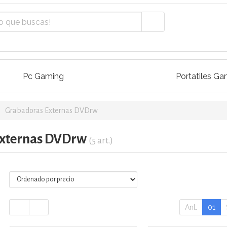
Pc Gaming
Portatiles Ga
Grabadoras Externas DVDrw
Externas DVDrw
(5 art.)
Ant.
01