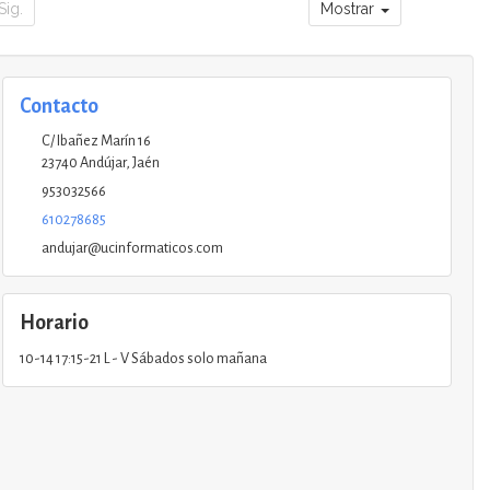
Sig.
Mostrar
Contacto
C/ Ibañez Marín 16
23740
Andújar
,
Jaén
953032566
610278685
andujar@ucinformaticos.com
Horario
10-14 17:15-21 L - V Sábados solo mañana