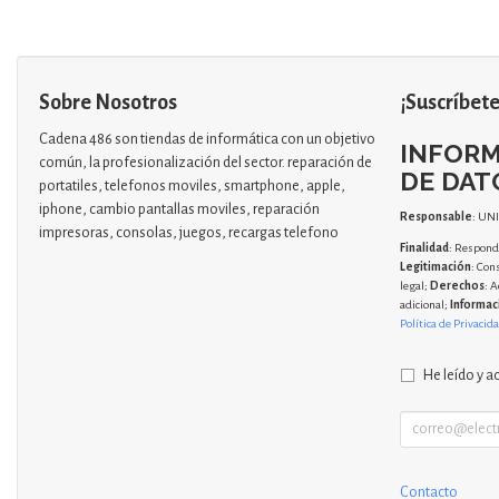
Sobre Nosotros
¡Suscríbete
Cadena 486 son tiendas de informática con un objetivo
INFORM
común, la profesionalización del sector. reparación de
DE DAT
portatiles, telefonos moviles, smartphone, apple,
iphone, cambio pantallas moviles, reparación
Responsable
: UN
impresoras, consolas, juegos, recargas telefono
Finalidad
: Responde
Legitimación
: Con
legal;
Derechos
: A
adicional;
Informac
Política de Privacid
He leído y a
Contacto