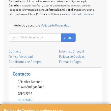
Destinatarios
: Solo se realizan cesiones si existe una obligación legal;
Derechos
: Acceder, rectificar y suprimir, así como otros derechos, como se
indica en la información adicional;
Información Adicional
: Puede consultar la
información completa de Protección de Datos en nuestra
Política de Privacidad
.
He leído y acepto la
Política de Privacidad
.
Enviar
Contacto
Información Legal
Política Privacidad
Política de Cookies
Condiciones de Compra
Formas de Pago
Contacto
C/ Ibañez Marín 16
23740
Andújar
,
Jaén
953032566
610278685
andujar@ucinformaticos.com
Política de Cookies de cadena486.es