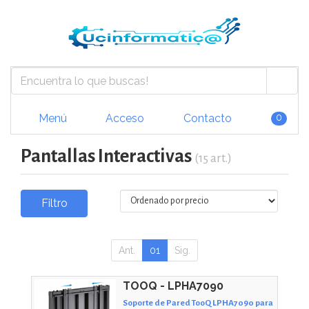
Menú
Acceso
Contacto
0
Pantallas Interactivas
(15 art.)
Filtro
Ant.
01
Sig.
TOOQ - LPHA7090
Soporte de Pared TooQ LPHA7090 para