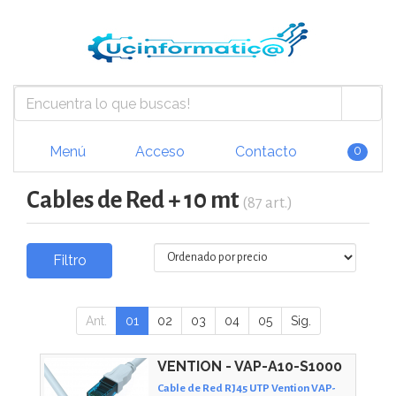
Menú
Acceso
Contacto
0
Cables de Red + 10 mt
(87 art.)
Filtro
Ant.
01
02
03
04
05
Sig.
VENTION - VAP-A10-S1000
Cable de Red RJ45 UTP Vention VAP-