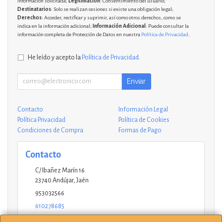
información solicitada;
Legitimación
: Consentimiento del usuario;
Destinatarios
: Solo se realizan cesiones si existe una obligación legal;
Derechos
: Acceder, rectificar y suprimir, así como otros derechos, como se
indica en la información adicional;
Información Adicional
: Puede consultar la
información completa de Protección de Datos en nuestra
Política de Privacidad
.
He leído y acepto la
Política de Privacidad
.
Enviar
Contacto
Información Legal
Política Privacidad
Política de Cookies
Condiciones de Compra
Formas de Pago
Contacto
C/ Ibañez Marín 16
23740
Andújar
,
Jaén
953032566
610278685
andujar@ucinformaticos.com