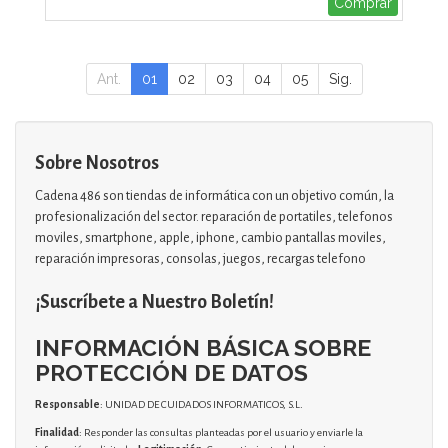
Comprar
Ant.
01
02
03
04
05
Sig.
Sobre Nosotros
Cadena 486 son tiendas de informática con un objetivo común, la
profesionalización del sector. reparación de portatiles, telefonos
moviles, smartphone, apple, iphone, cambio pantallas moviles,
reparación impresoras, consolas, juegos, recargas telefono
¡Suscríbete a Nuestro Boletín!
INFORMACIÓN BÁSICA SOBRE
PROTECCIÓN DE DATOS
Responsable
: UNIDAD DE CUIDADOS INFORMATICOS, S.L.
Finalidad
: Responder las consultas planteadas por el usuario y enviarle la