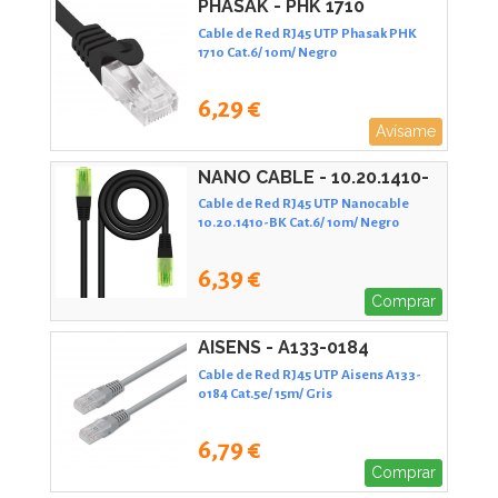
PHASAK - PHK 1710
Cable de Red RJ45 UTP Phasak PHK
1710 Cat.6/ 10m/ Negro
6,29 €
Avísame
NANO CABLE - 10.20.1410-
BK
Cable de Red RJ45 UTP Nanocable
10.20.1410-BK Cat.6/ 10m/ Negro
6,39 €
Comprar
AISENS - A133-0184
Cable de Red RJ45 UTP Aisens A133-
0184 Cat.5e/ 15m/ Gris
6,79 €
Comprar