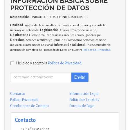
INFORMACIÓN BÁSICA SOBRE
PROTECCIÓN DE DATOS
Responsable
: UNIDAD DE CUIDADOS INFORMATICOS, S.L.
Finalidad
: Responder las consultas planteadas por el usuario y enviarle la
información solicitada;
Legitimación
: Consentimiento del usuario;
Destinatarios
: Solo se realizan cesiones si existe una obligación legal;
Derechos
: Acceder, rectificar y suprimir, así como otros derechos, como se
indica en la información adicional;
Información Adicional
: Puede consultar la
información completa de Protección de Datos en nuestra
Política de Privacidad
.
He leído y acepto la
Política de Privacidad
.
Enviar
Contacto
Información Legal
Política Privacidad
Política de Cookies
Condiciones de Compra
Formas de Pago
Contacto
C/ Ibañez Marín 16