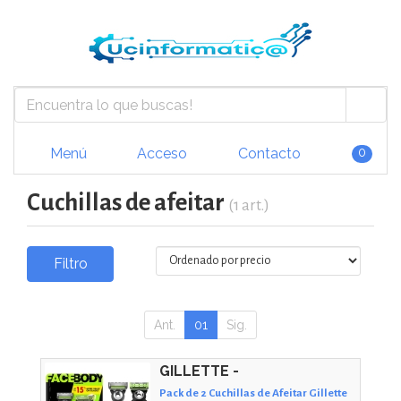
Menú
Acceso
Contacto
0
Cuchillas de afeitar
(1 art.)
Filtro
Ant.
01
Sig.
GILLETTE -
Pack de 2 Cuchillas de Afeitar Gillette