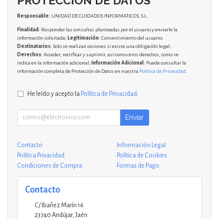
PROTECCIÓN DE DATOS
Responsable
: UNIDAD DE CUIDADOS INFORMATICOS, S.L.
Finalidad
: Responder las consultas planteadas por el usuario y enviarle la
información solicitada;
Legitimación
: Consentimiento del usuario;
Destinatarios
: Solo se realizan cesiones si existe una obligación legal;
Derechos
: Acceder, rectificar y suprimir, así como otros derechos, como se
indica en la información adicional;
Información Adicional
: Puede consultar la
información completa de Protección de Datos en nuestra
Política de Privacidad
.
He leído y acepto la
Política de Privacidad
.
Enviar
Contacto
Información Legal
Política Privacidad
Política de Cookies
Condiciones de Compra
Formas de Pago
Contacto
C/ Ibañez Marín 16
23740
Andújar
,
Jaén