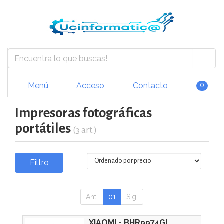
Menú
Acceso
Contacto
0
Impresoras fotográficas
portátiles
(3 art.)
Filtro
Ant.
01
Sig.
XIAOMI - BHR9974GL