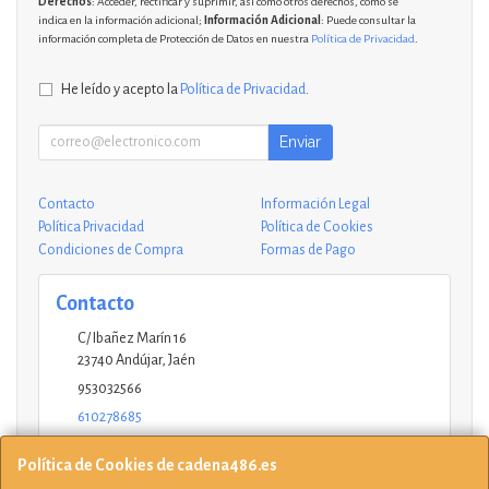
Derechos
: Acceder, rectificar y suprimir, así como otros derechos, como se
indica en la información adicional;
Información Adicional
: Puede consultar la
información completa de Protección de Datos en nuestra
Política de Privacidad
.
He leído y acepto la
Política de Privacidad
.
Enviar
Contacto
Información Legal
Política Privacidad
Política de Cookies
Condiciones de Compra
Formas de Pago
Contacto
C/ Ibañez Marín 16
23740
Andújar
,
Jaén
953032566
610278685
andujar@ucinformaticos.com
Política de Cookies de cadena486.es