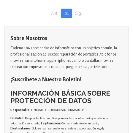
Ant.
01
Sig.
Sobre Nosotros
Cadena 486 son tiendas de informática con un objetivo común, la
profesionalización del sector. reparación de portatiles, telefonos
moviles, smartphone, apple, iphone, cambio pantallas moviles,
reparación impresoras, consolas, juegos, recargas telefono
¡Suscríbete a Nuestro Boletín!
INFORMACIÓN BÁSICA SOBRE
PROTECCIÓN DE DATOS
Responsable
: UNIDAD DE CUIDADOS INFORMATICOS, S.L.
Finalidad
: Responder las consultas planteadas por el usuario y enviarle la
información solicitada;
Legitimación
: Consentimiento del usuario;
Destinatarios
: Solo se realizan cesiones si existe una obligación legal;