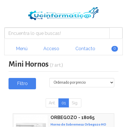
Menú
Acceso
Contacto
0
Mini Hornos
(7 art.)
Filtro
Ant.
01
Sig.
ORBEGOZO - 18065
Horno de Sobremesa Orbegozo HO