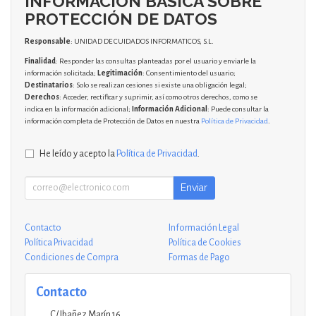
INFORMACIÓN BÁSICA SOBRE
PROTECCIÓN DE DATOS
Responsable
: UNIDAD DE CUIDADOS INFORMATICOS, S.L.
Finalidad
: Responder las consultas planteadas por el usuario y enviarle la
información solicitada;
Legitimación
: Consentimiento del usuario;
Destinatarios
: Solo se realizan cesiones si existe una obligación legal;
Derechos
: Acceder, rectificar y suprimir, así como otros derechos, como se
indica en la información adicional;
Información Adicional
: Puede consultar la
información completa de Protección de Datos en nuestra
Política de Privacidad
.
He leído y acepto la
Política de Privacidad
.
Enviar
Contacto
Información Legal
Política Privacidad
Política de Cookies
Condiciones de Compra
Formas de Pago
Contacto
C/ Ibañez Marín 16