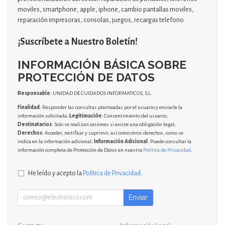
moviles, smartphone, apple, iphone, cambio pantallas moviles,
reparación impresoras, consolas, juegos, recargas telefono
¡Suscríbete a Nuestro Boletín!
INFORMACIÓN BÁSICA SOBRE
PROTECCIÓN DE DATOS
Responsable
: UNIDAD DE CUIDADOS INFORMATICOS, S.L.
Finalidad
: Responder las consultas planteadas por el usuario y enviarle la
información solicitada;
Legitimación
: Consentimiento del usuario;
Destinatarios
: Solo se realizan cesiones si existe una obligación legal;
Derechos
: Acceder, rectificar y suprimir, así como otros derechos, como se
indica en la información adicional;
Información Adicional
: Puede consultar la
información completa de Protección de Datos en nuestra
Política de Privacidad
.
He leído y acepto la
Política de Privacidad
.
Enviar