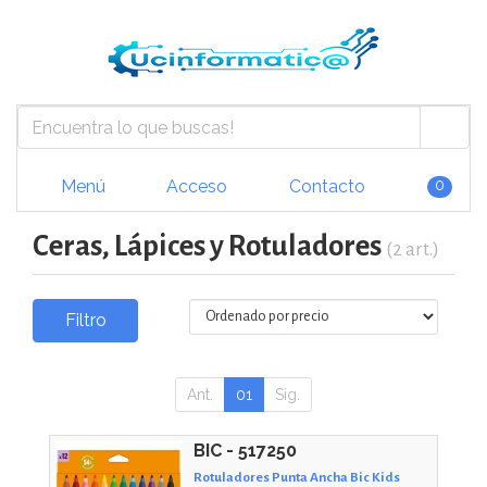
Menú
Acceso
Contacto
0
Ceras, Lápices y Rotuladores
(2 art.)
Filtro
Ant.
01
Sig.
BIC - 517250
Rotuladores Punta Ancha Bic Kids