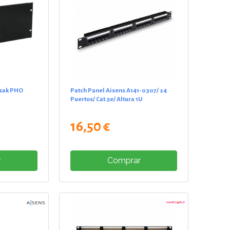
asak PHO
Patch Panel Aisens A141-0307/ 24
Puertos/ Cat.5e/ Altura 1U
16,50 €
r
Comprar