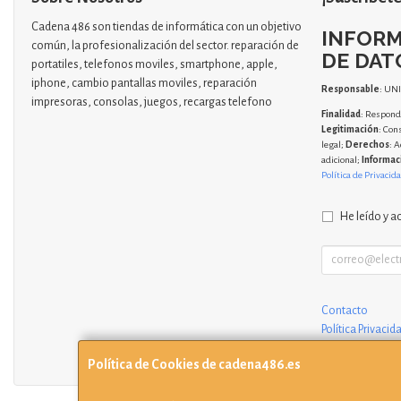
Cadena 486 son tiendas de informática con un objetivo
INFORM
común, la profesionalización del sector. reparación de
DE DAT
portatiles, telefonos moviles, smartphone, apple,
iphone, cambio pantallas moviles, reparación
Responsable
: UN
impresoras, consolas, juegos, recargas telefono
Finalidad
: Responde
Legitimación
: Con
legal;
Derechos
: A
adicional;
Informac
Política de Privacid
He leído y a
Contacto
Política Privacid
Condiciones de
Política de Cookies de cadena486.es