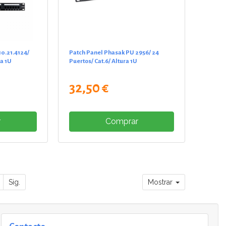
0.21.4124/
Patch Panel Phasak PU 2956/ 24
ra 1U
Puertos/ Cat.6/ Altura 1U
32,50 €
r
Comprar
Sig.
Mostrar