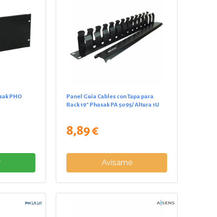
asak PHO
Panel Guía Cables con Tapa para
Rack 19" Phasak PA 5095/ Altura 1U
8,89 €
r
Avísame