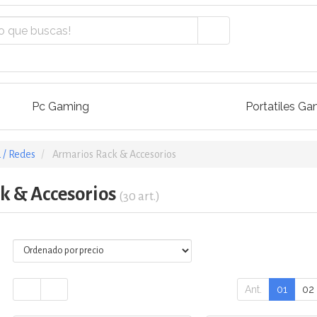
Pc Gaming
Portatiles Ga
 / Redes
Armarios Rack & Accesorios
k & Accesorios
(30 art.)
Ant.
01
02