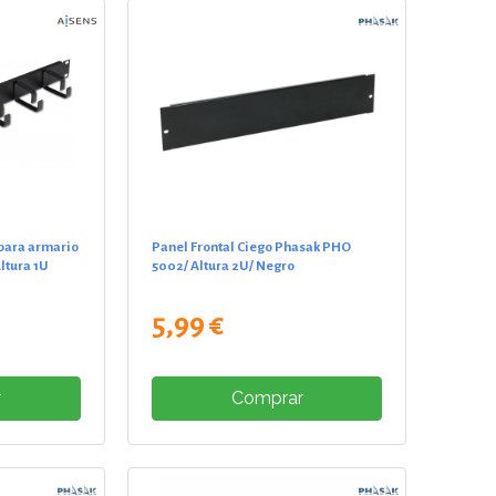
para armario
Panel Frontal Ciego Phasak PHO
ltura 1U
5002/ Altura 2U/ Negro
5,99 €
r
Comprar