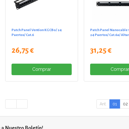
Patch Panel Vention KGCB0/ 24
Patch Panel Nanocable 1
Puertos/ Cat.6
24 Puertos/ Cat.6a/ Altu
26,75 €
31,25 €
Comprar
Compra
Ant.
01
02
 a Nuestro Boletín!