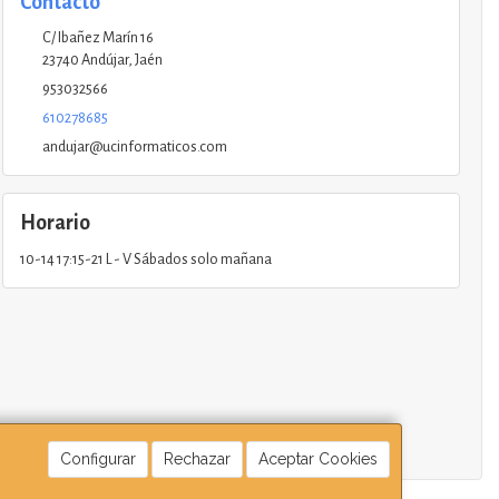
Contacto
C/ Ibañez Marín 16
23740
Andújar
,
Jaén
953032566
610278685
andujar@ucinformaticos.com
Horario
10-14 17:15-21 L - V Sábados solo mañana
Configurar
Rechazar
Aceptar Cookies