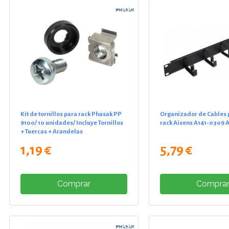
Kit de tornillos para rack Phasak PP
Organizador de Cables 
9100/ 10 unidades/ Incluye Tornillos
rack Aisens A141-0309 A
+ Tuercas + Arandelas
1,19 €
5,79 €
Comprar
Compra