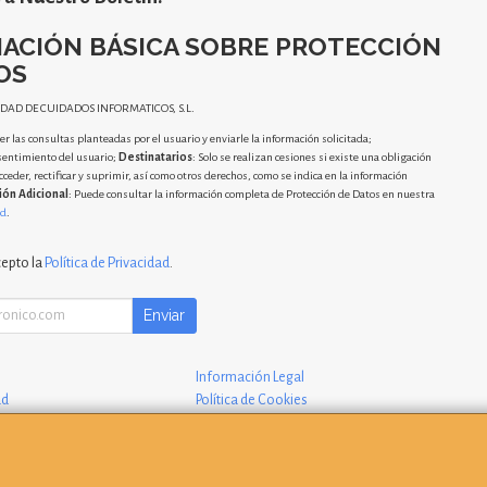
ACIÓN BÁSICA SOBRE PROTECCIÓN
OS
IDAD DE CUIDADOS INFORMATICOS, S.L.
r las consultas planteadas por el usuario y enviarle la información solicitada;
sentimiento del usuario;
Destinatarios
: Solo se realizan cesiones si existe una obligación
cceder, rectificar y suprimir, así como otros derechos, como se indica en la información
ión Adicional
: Puede consultar la información completa de Protección de Datos en nuestra
ad
.
cepto la
Política de Privacidad
.
Enviar
Información Legal
ad
Política de Cookies
 Compra
Formas de Pago