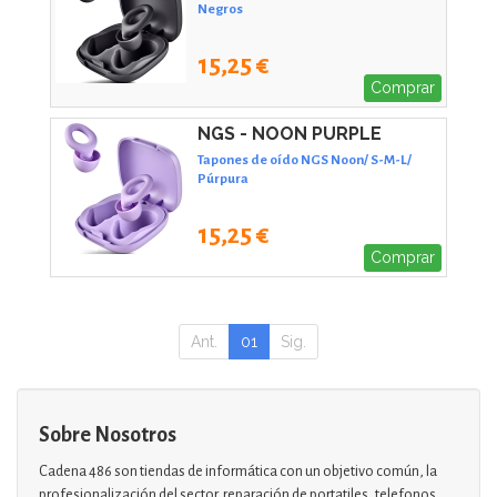
Negros
15,25 €
Comprar
NGS - NOON PURPLE
Tapones de oído NGS Noon/ S-M-L/
Púrpura
15,25 €
Comprar
Ant.
01
Sig.
Sobre Nosotros
Cadena 486 son tiendas de informática con un objetivo común, la
profesionalización del sector. reparación de portatiles, telefonos