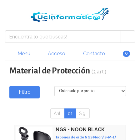
Menú
Acceso
Contacto
0
Material de Protección
(2 art.)
Filtro
Ant.
01
Sig.
NGS - NOON BLACK
Tapones de oído NGS Noon/ S-M-L/