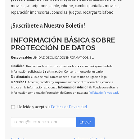
moviles, smartphone, apple, iphone, cambio pantallas moviles,
reparación impresoras, consolas, juegos, recargas telefono
¡Suscríbete a Nuestro Boletín!
INFORMACIÓN BÁSICA SOBRE
PROTECCIÓN DE DATOS
Responsable
: UNIDAD DE CUIDADOS INFORMATICOS, S.L.
Finalidad
: Responder las consultas planteadas por el usuario y enviarle la
información solicitada;
Legitimación
: Consentimiento del usuario;
Destinatarios
: Solo se realizan cesiones si existe una obligación legal;
Derechos
: Acceder, rectificar y suprimir, así como otros derechos, como se
indica en la información adicional;
Información Adicional
: Puede consultar la
información completa de Protección de Datos en nuestra
Política de Privacidad
.
He leído y acepto la
Política de Privacidad
.
Enviar