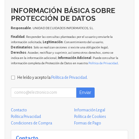
INFORMACIÓN BÁSICA SOBRE
PROTECCIÓN DE DATOS
Responsable
: UNIDAD DE CUIDADOS INFORMATICOS, S.L.
Finalidad
: Responder las consultas planteadas por el usuario y enviarle la
información solicitada;
Legitimación
: Consentimiento del usuario;
Destinatarios
: Solo se realizan cesiones si existe una obligación legal;
Derechos
: Acceder, rectificar y suprimir, así como otros derechos, como se
indica en la información adicional;
Información Adicional
: Puede consultar la
información completa de Protección de Datos en nuestra
Política de Privacidad
.
He leído y acepto la
Política de Privacidad
.
Enviar
Contacto
Información Legal
Política Privacidad
Política de Cookies
Condiciones de Compra
Formas de Pago
Contacto