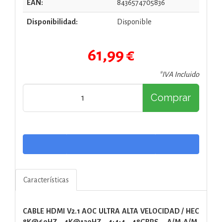
EAN:
8436574705836
Disponibilidad:
Disponible
61,99 €
*IVA Incluido
Comprar
Características
CABLE HDMI V2.1 AOC ULTRA ALTA VELOCIDAD / HEC
8K@60HZ 4K@120HZ 4:4:4 48GBPS, A/M-A/M,