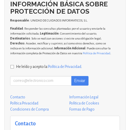
INFORMACIÓN BÁSICA SOBRE
PROTECCIÓN DE DATOS
Responsable
: UNIDAD DE CUIDADOS INFORMATICOS, S.L.
Finalidad
: Responder las consultas planteadas por el usuario y enviarle la
información solicitada;
Legitimación
: Consentimiento del usuario;
Destinatarios
: Solo se realizan cesiones si existe una obligación legal;
Derechos
: Acceder, rectificar y suprimir, así como otros derechos, como se
indica en la información adicional;
Información Adicional
: Puede consultar la
información completa de Protección de Datos en nuestra
Política de Privacidad
.
He leído y acepto la
Política de Privacidad
.
Enviar
Contacto
Información Legal
Política Privacidad
Política de Cookies
Condiciones de Compra
Formas de Pago
Contacto