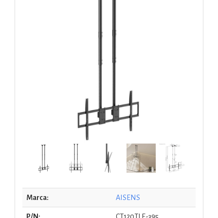
Marca:
AISENS
P/N:
CT120TLE-395