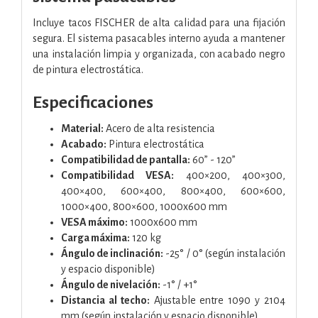
Incluye tacos FISCHER de alta calidad para una fijación
segura. El sistema pasacables interno ayuda a mantener
una instalación limpia y organizada, con acabado negro
de pintura electrostática.
Especificaciones
Material:
Acero de alta resistencia
Acabado:
Pintura electrostática
Compatibilidad de pantalla:
60” - 120”
Compatibilidad VESA:
400×200, 400×300,
400×400, 600×400, 800×400, 600×600,
1000×400, 800×600, 1000x600 mm
VESA máximo:
1000x600 mm
Carga máxima:
120 kg
Ángulo de inclinación:
-25° / 0° (según instalación
y espacio disponible)
Ángulo de nivelación:
-1° / +1°
Distancia al techo:
Ajustable entre 1090 y 2104
mm (según instalación y espacio disponible)