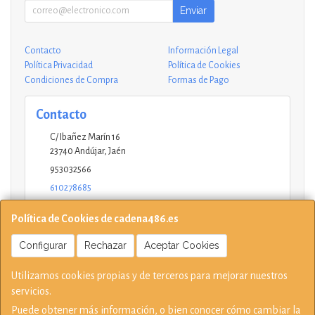
Enviar
Contacto
Información Legal
Política Privacidad
Política de Cookies
Condiciones de Compra
Formas de Pago
Contacto
C/ Ibañez Marín 16
23740
Andújar
,
Jaén
953032566
610278685
andujar@ucinformaticos.com
Política de Cookies de cadena486.es
Configurar
Rechazar
Aceptar Cookies
Horario
Utilizamos cookies propias y de terceros para mejorar nuestros
10-14 17:15-21 L - V Sábados solo mañana
servicios.
Puede obtener más información, o bien conocer cómo cambiar la