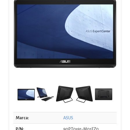
Marca:
ASUS
P/N:
90PT0391-M01FZ0