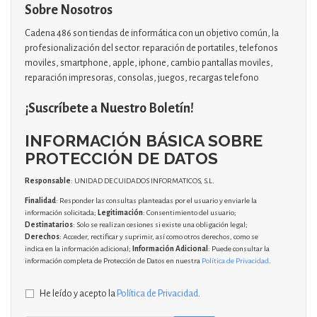
Sobre Nosotros
Cadena 486 son tiendas de informática con un objetivo común, la
profesionalización del sector. reparación de portatiles, telefonos
moviles, smartphone, apple, iphone, cambio pantallas moviles,
reparación impresoras, consolas, juegos, recargas telefono
¡Suscríbete a Nuestro Boletín!
INFORMACIÓN BÁSICA SOBRE
PROTECCIÓN DE DATOS
Responsable
: UNIDAD DE CUIDADOS INFORMATICOS, S.L.
Finalidad
: Responder las consultas planteadas por el usuario y enviarle la
información solicitada;
Legitimación
: Consentimiento del usuario;
Destinatarios
: Solo se realizan cesiones si existe una obligación legal;
Derechos
: Acceder, rectificar y suprimir, así como otros derechos, como se
indica en la información adicional;
Información Adicional
: Puede consultar la
información completa de Protección de Datos en nuestra
Política de Privacidad
.
He leído y acepto la
Política de Privacidad
.