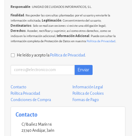
Responsable
: UNIDAD DE CUIDADOS INFORMATICOS, S.L.
Finalidad
: Responder las consultas planteadas por el usuario y enviarle la
información solicitada;
Legitimación
: Consentimiento del usuario;
Destinatarios
: Solo se realizan cesiones si existe una obligación legal;
Derechos
: Acceder, rectificar y suprimir, así como otros derechos, como se
indica en la información adicional;
Información Adicional
: Puede consultar la
información completa de Protección de Datos en nuestra
Política de Privacidad
.
He leído y acepto la
Política de Privacidad
.
Enviar
Contacto
Información Legal
Política Privacidad
Política de Cookies
Condiciones de Compra
Formas de Pago
Contacto
C/ Ibañez Marín 16
23740
Andújar
,
Jaén