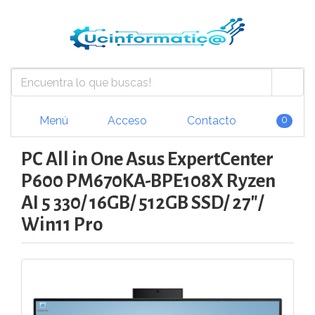
Menú
Acceso
Contacto
0
PC All in One Asus ExpertCenter
P600 PM670KA-BPE108X Ryzen
AI 5 330/ 16GB/ 512GB SSD/ 27"/
Win11 Pro