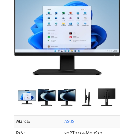
Marca:
ASUS
P/N:
90PT0454-M00S50