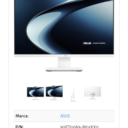
Marca:
ASUS
P/N:
90PT03W9-M03XX0