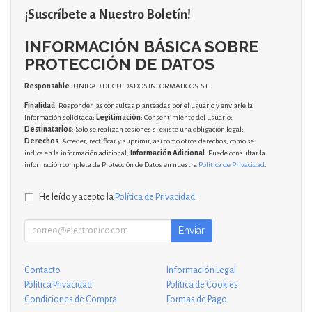
¡Suscríbete a Nuestro Boletín!
INFORMACIÓN BÁSICA SOBRE
PROTECCIÓN DE DATOS
Responsable
: UNIDAD DE CUIDADOS INFORMATICOS, S.L.
Finalidad
: Responder las consultas planteadas por el usuario y enviarle la
información solicitada;
Legitimación
: Consentimiento del usuario;
Destinatarios
: Solo se realizan cesiones si existe una obligación legal;
Derechos
: Acceder, rectificar y suprimir, así como otros derechos, como se
indica en la información adicional;
Información Adicional
: Puede consultar la
información completa de Protección de Datos en nuestra
Política de Privacidad
.
He leído y acepto la
Política de Privacidad
.
Enviar
Contacto
Información Legal
Política Privacidad
Política de Cookies
Condiciones de Compra
Formas de Pago