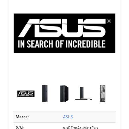
Marca:
ASUS
P/N:
90PF05A1-M01F20