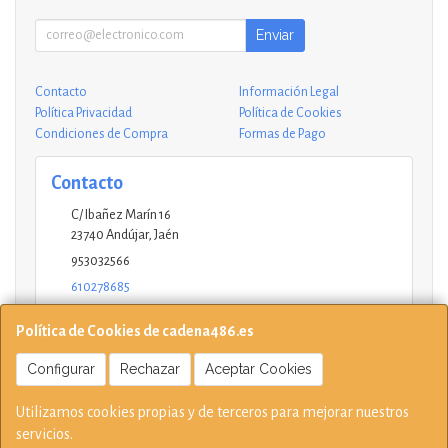
Enviar
Contacto
Información Legal
Política Privacidad
Política de Cookies
Condiciones de Compra
Formas de Pago
Contacto
C/ Ibañez Marín 16
23740
Andújar
,
Jaén
953032566
610278685
andujar@ucinformaticos.com
Política de Cookies de cadena486.es
Configurar
Rechazar
Aceptar Cookies
Horario
Utilizamos cookies propias y de terceros para mejorar nuestros
10-14 17:15-21 L - V Sábados solo mañana
servicios.