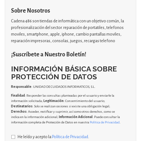
Sobre Nosotros
Cadena 486 son tiendas de informática con un objetivo común, la
profesionalización del sector. reparación de portatiles, telefonos
moviles, smartphone, apple, iphone, cambio pantallas moviles,
reparación impresoras, consolas, juegos, recargas telefono
¡Suscríbete a Nuestro Boletín!
INFORMACIÓN BÁSICA SOBRE
PROTECCIÓN DE DATOS
Responsable
: UNIDAD DE CUIDADOS INFORMATICOS, S.L.
Finalidad
: Responder las consultas planteadas por el usuario y enviarle la
información solicitada;
Legitimación
: Consentimiento del usuario;
Destinatarios
: Solo se realizan cesiones si existe una obligación legal;
Derechos
: Acceder, rectificar y suprimir, así como otros derechos, como se
indica en la información adicional;
Información Adicional
: Puede consultar la
información completa de Protección de Datos en nuestra
Política de Privacidad
.
He leído y acepto la
Política de Privacidad
.