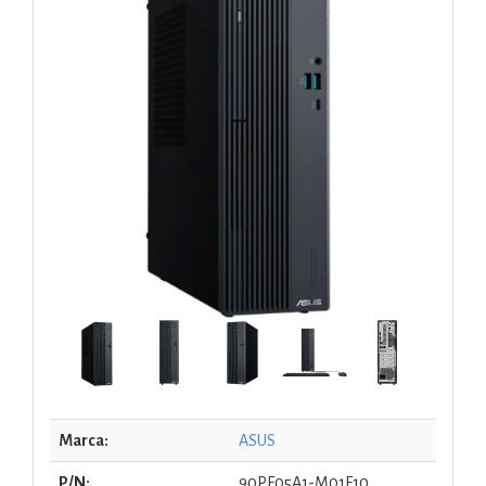
Marca:
ASUS
P/N:
90PF05A1-M01F10