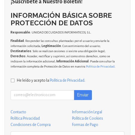
¡Suscríbete a Nuestro Boletín!
INFORMACIÓN BÁSICA SOBRE
PROTECCIÓN DE DATOS
Responsable
: UNIDAD DE CUIDADOS INFORMATICOS, S.L.
Finalidad
: Responder las consultas planteadas por el usuario y enviarle la
información solicitada;
Legitimación
: Consentimiento del usuario;
Destinatarios
: Solo se realizan cesiones si existe una obligación legal;
Derechos
: Acceder, rectificar y suprimir, así como otros derechos, como se
indica en la información adicional;
Información Adicional
: Puede consultar la
información completa de Protección de Datos en nuestra
Política de Privacidad
.
He leído y acepto la
Política de Privacidad
.
Enviar
Contacto
Información Legal
Política Privacidad
Política de Cookies
Condiciones de Compra
Formas de Pago