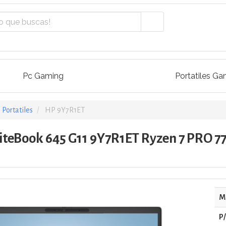
Pc Gaming
Portatiles Ga
Portatiles
HP 9Y7R1ET
liteBook 645 G11 9Y7R1ET Ryzen 7 PRO 7
M
P