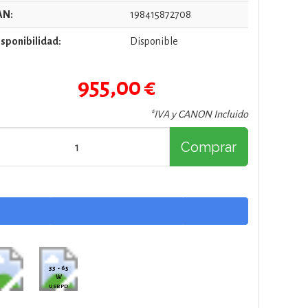
AN:
198415872708
sponibilidad:
Disponible
955,00 €
*IVA y CANON Incluido
Comprar
33 - 65
W
USB PD