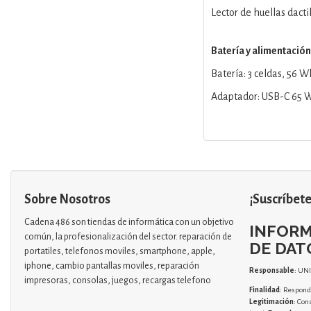
Lector de huellas dactil
Batería y alimentación
Batería: 3 celdas, 56 W
Adaptador: USB-C 65 
Sobre Nosotros
¡Suscríbete
Cadena 486 son tiendas de informática con un objetivo
INFORM
común, la profesionalización del sector. reparación de
DE DAT
portatiles, telefonos moviles, smartphone, apple,
iphone, cambio pantallas moviles, reparación
Responsable
: UN
impresoras, consolas, juegos, recargas telefono
Finalidad
: Responde
Legitimación
: Con