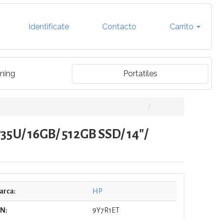
Identifícate
Contacto
Carrito
ming
Portatiles
735U/ 16GB/ 512GB SSD/ 14"/
arca:
HP
/N:
9Y7R1ET