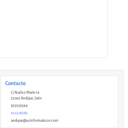
Contacto
C/ Ibañez Marín 16
23740
Andújar
,
Jaén
953032566
610278685
andujar@ucinformaticos.com