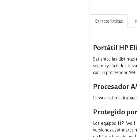
Características
I
Portátil HP E
Satisface las distinta
seguro y fácil de utili
con un procesador AMD 
Procesador A
Lleva a cabo tu trabaj
Protegido por
Los equipos HP Wolf 
versiones estándares me
de PC gestionado por la