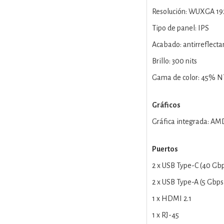
Resolución: WUXGA 19
Tipo de panel: IPS
Acabado: antirreflecta
Brillo: 300 nits
Gama de color: 45% 
Gráficos
Gráfica integrada: A
Puertos
2 x USB Type-C (40 Gbp
2 x USB Type-A (5 Gbps
1 x HDMI 2.1
1 x RJ-45