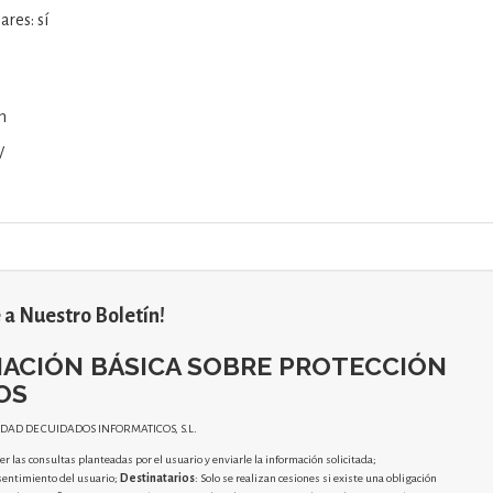
ares: sí
h
W
 a Nuestro Boletín!
ACIÓN BÁSICA SOBRE PROTECCIÓN
OS
IDAD DE CUIDADOS INFORMATICOS, S.L.
r las consultas planteadas por el usuario y enviarle la información solicitada;
sentimiento del usuario;
Destinatarios
: Solo se realizan cesiones si existe una obligación