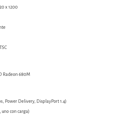
20 x 1200
nte
NTSC
MD Radeon 680M
s, Power Delivery, DisplayPort 1.4)
, uno con carga)