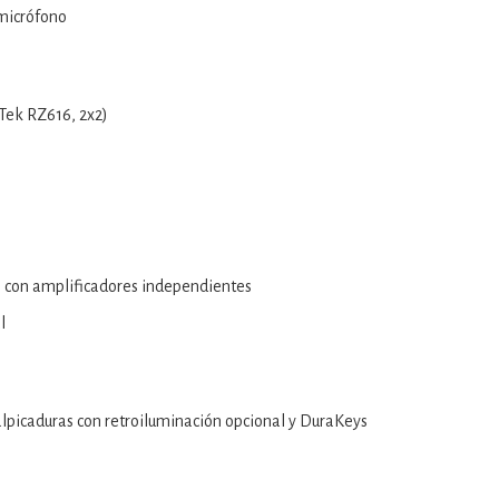
/micrófono
Tek RZ616, 2x2)
l con amplificadores independientes
l
salpicaduras con retroiluminación opcional y DuraKeys