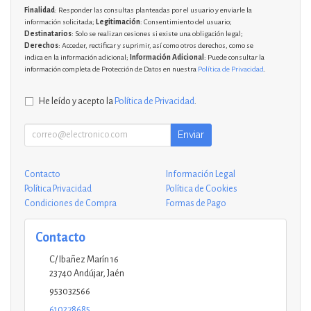
Finalidad
: Responder las consultas planteadas por el usuario y enviarle la
información solicitada;
Legitimación
: Consentimiento del usuario;
Destinatarios
: Solo se realizan cesiones si existe una obligación legal;
Derechos
: Acceder, rectificar y suprimir, así como otros derechos, como se
indica en la información adicional;
Información Adicional
: Puede consultar la
información completa de Protección de Datos en nuestra
Política de Privacidad
.
He leído y acepto la
Política de Privacidad
.
Enviar
Contacto
Información Legal
Política Privacidad
Política de Cookies
Condiciones de Compra
Formas de Pago
Contacto
C/ Ibañez Marín 16
23740
Andújar
,
Jaén
953032566
610278685