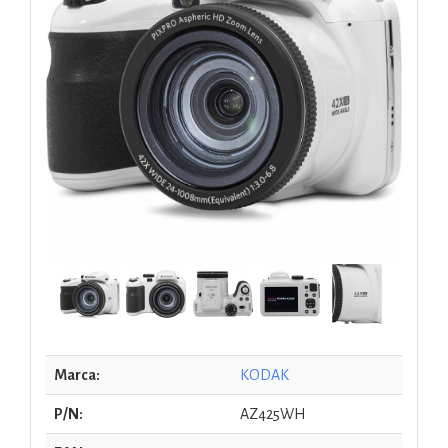
Marca:
KODAK
P/N:
AZ425WH