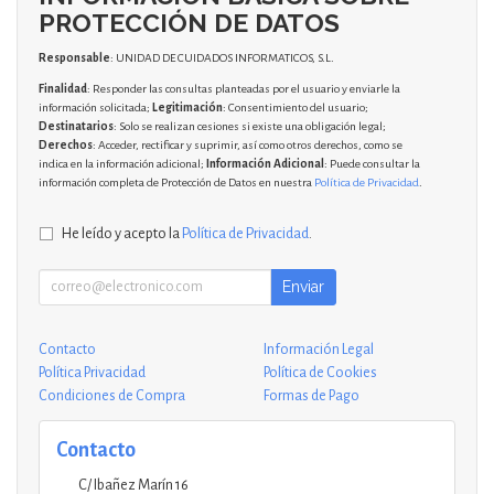
PROTECCIÓN DE DATOS
Responsable
: UNIDAD DE CUIDADOS INFORMATICOS, S.L.
Finalidad
: Responder las consultas planteadas por el usuario y enviarle la
información solicitada;
Legitimación
: Consentimiento del usuario;
Destinatarios
: Solo se realizan cesiones si existe una obligación legal;
Derechos
: Acceder, rectificar y suprimir, así como otros derechos, como se
indica en la información adicional;
Información Adicional
: Puede consultar la
información completa de Protección de Datos en nuestra
Política de Privacidad
.
He leído y acepto la
Política de Privacidad
.
Enviar
Contacto
Información Legal
Política Privacidad
Política de Cookies
Condiciones de Compra
Formas de Pago
Contacto
C/ Ibañez Marín 16