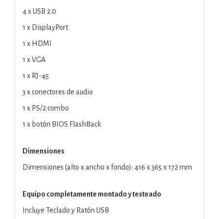
4 x USB 2.0
1 x DisplayPort
1 x HDMI
1 x VGA
1 x RJ-45
3 x conectores de audio
1 x PS/2 combo
1 x botón BIOS FlashBack
Dimensiones
Dimensiones (alto x ancho x fondo): 416 x 365 x 172 mm
Equipo completamente montado y testeado
Incluye Teclado y Ratón USB