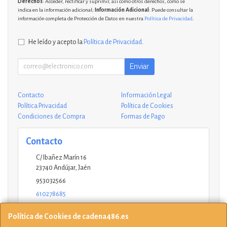
Derechos
: Acceder, rectificar y suprimir, así como otros derechos, como se
indica en la información adicional;
Información Adicional
: Puede consultar la
información completa de Protección de Datos en nuestra
Política de Privacidad
.
He leído y acepto la
Política de Privacidad
.
Enviar
Contacto
Información Legal
Política Privacidad
Política de Cookies
Condiciones de Compra
Formas de Pago
Contacto
C/ Ibañez Marín 16
23740
Andújar
,
Jaén
953032566
610278685
andujar@ucinformaticos.com
Política de Cookies de cadena486.es