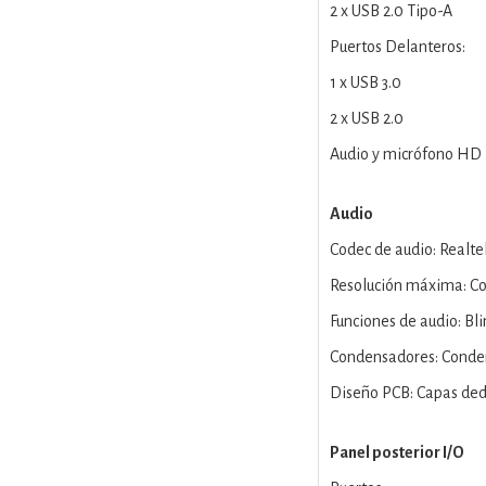
2 x USB 2.0 Tipo-A
Puertos Delanteros:
1 x USB 3.0
2 x USB 2.0
Audio y micrófono HD
Audio
Codec de audio: Realte
Resolución máxima: Co
Funciones de audio: Bl
Condensadores: Conde
Diseño PCB: Capas ded
Panel posterior I/O