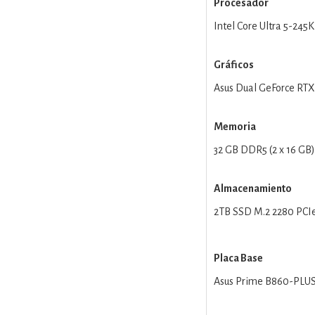
Procesador
Intel Core Ultra 5-245
Gráficos
Asus Dual GeForce RTX
Memoria
32 GB DDR5 (2 x 16 GB)
Almacenamiento
2TB SSD M.2 2280 PCI
Placa Base
Asus Prime B860-PLU