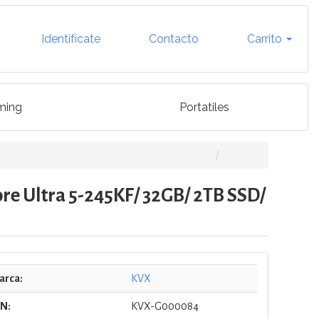
Identifícate
Contacto
Carrito
ming
Portatiles
re Ultra 5-245KF/ 32GB/ 2TB SSD/
arca:
KVX
/N:
KVX-G000084