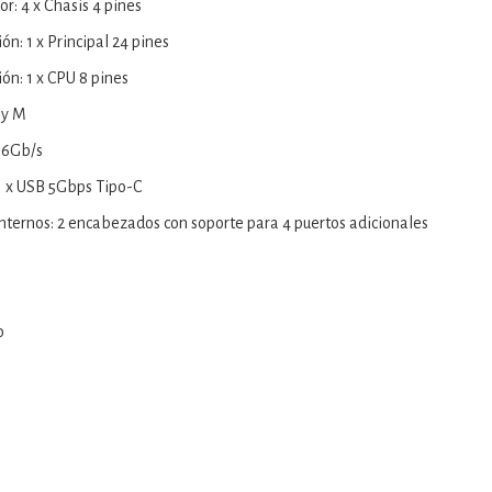
r: 4 x Chasis 4 pines
n: 1 x Principal 24 pines
ón: 1 x CPU 8 pines
ey M
 6Gb/s
1 x USB 5Gbps Tipo-C
ternos: 2 encabezados con soporte para 4 puertos adicionales
o