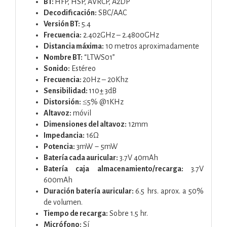
BT:
HFP, HSP, AVRCP, A2DP
Decodificación:
SBC/AAC
Versión BT:
5.4
Frecuencia:
2.402GHz – 2.4800GHz
Distancia máxima:
10 metros aproximadamente
Nombre BT:
“LTWS01”
Sonido:
Estéreo
Frecuencia:
20Hz – 20Khz
Sensibilidad:
110± 3dB
Distorsión:
≤5% @1KHz
Altavoz:
móvil
Dimensiones del altavoz:
12mm
Impedancia:
16Ω
Potencia:
3mW－5mW
Batería cada auricular:
3.7V 40mAh
Batería caja almacenamiento/recarga:
3.7V
600mAh
Duración batería auricular:
6.5 hrs. aprox. a 50%
de volumen.
Tiempo de recarga:
Sobre 1.5 hr.
Micrófono:
Sí