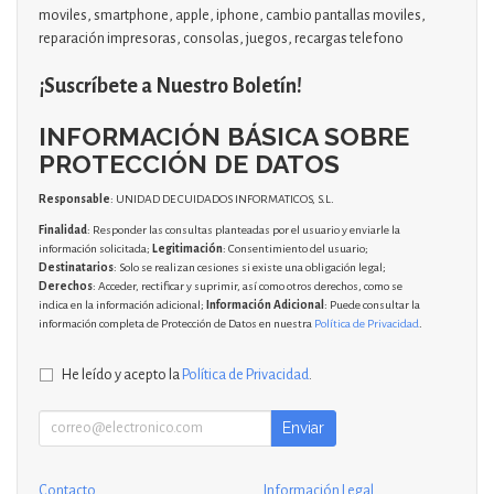
moviles, smartphone, apple, iphone, cambio pantallas moviles,
reparación impresoras, consolas, juegos, recargas telefono
¡Suscríbete a Nuestro Boletín!
INFORMACIÓN BÁSICA SOBRE
PROTECCIÓN DE DATOS
Responsable
: UNIDAD DE CUIDADOS INFORMATICOS, S.L.
Finalidad
: Responder las consultas planteadas por el usuario y enviarle la
información solicitada;
Legitimación
: Consentimiento del usuario;
Destinatarios
: Solo se realizan cesiones si existe una obligación legal;
Derechos
: Acceder, rectificar y suprimir, así como otros derechos, como se
indica en la información adicional;
Información Adicional
: Puede consultar la
información completa de Protección de Datos en nuestra
Política de Privacidad
.
He leído y acepto la
Política de Privacidad
.
Enviar
Contacto
Información Legal