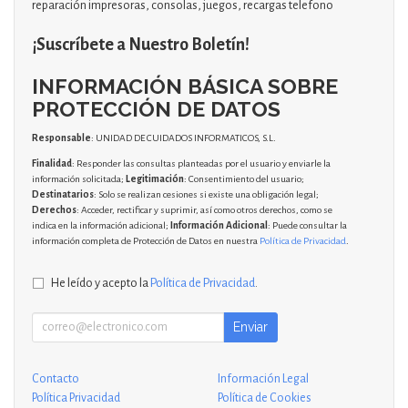
reparación impresoras, consolas, juegos, recargas telefono
¡Suscríbete a Nuestro Boletín!
INFORMACIÓN BÁSICA SOBRE
PROTECCIÓN DE DATOS
Responsable
: UNIDAD DE CUIDADOS INFORMATICOS, S.L.
Finalidad
: Responder las consultas planteadas por el usuario y enviarle la
información solicitada;
Legitimación
: Consentimiento del usuario;
Destinatarios
: Solo se realizan cesiones si existe una obligación legal;
Derechos
: Acceder, rectificar y suprimir, así como otros derechos, como se
indica en la información adicional;
Información Adicional
: Puede consultar la
información completa de Protección de Datos en nuestra
Política de Privacidad
.
He leído y acepto la
Política de Privacidad
.
Enviar
Contacto
Información Legal
Política Privacidad
Política de Cookies