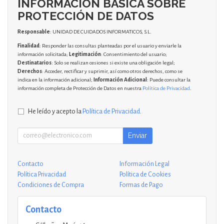
INFORMACIÓN BÁSICA SOBRE
PROTECCIÓN DE DATOS
Responsable
: UNIDAD DE CUIDADOS INFORMATICOS, S.L.
Finalidad
: Responder las consultas planteadas por el usuario y enviarle la
información solicitada;
Legitimación
: Consentimiento del usuario;
Destinatarios
: Solo se realizan cesiones si existe una obligación legal;
Derechos
: Acceder, rectificar y suprimir, así como otros derechos, como se
indica en la información adicional;
Información Adicional
: Puede consultar la
información completa de Protección de Datos en nuestra
Política de Privacidad
.
He leído y acepto la
Política de Privacidad
.
Enviar
Contacto
Información Legal
Política Privacidad
Política de Cookies
Condiciones de Compra
Formas de Pago
Contacto