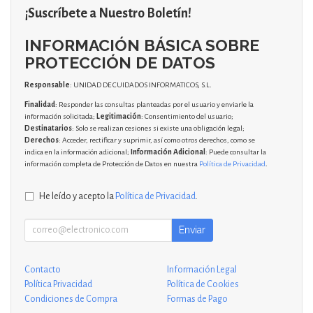
¡Suscríbete a Nuestro Boletín!
INFORMACIÓN BÁSICA SOBRE
PROTECCIÓN DE DATOS
Responsable
: UNIDAD DE CUIDADOS INFORMATICOS, S.L.
Finalidad
: Responder las consultas planteadas por el usuario y enviarle la
información solicitada;
Legitimación
: Consentimiento del usuario;
Destinatarios
: Solo se realizan cesiones si existe una obligación legal;
Derechos
: Acceder, rectificar y suprimir, así como otros derechos, como se
indica en la información adicional;
Información Adicional
: Puede consultar la
información completa de Protección de Datos en nuestra
Política de Privacidad
.
He leído y acepto la
Política de Privacidad
.
Enviar
Contacto
Información Legal
Política Privacidad
Política de Cookies
Condiciones de Compra
Formas de Pago