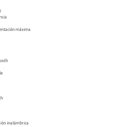
)
ncia
mentación máxima
tooth
le
o
th
sión inalámbrica