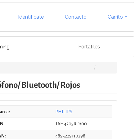
Identifícate
Contacto
Carrito
ming
Portatiles
fono/ Bluetooth/ Rojos
arca:
PHILIPS
/N:
TAH4205RD/00
AN:
4895229110298