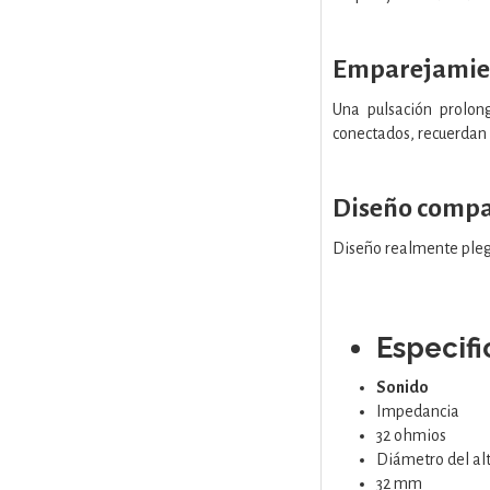
Emparejamien
Una pulsación prolon
conectados, recuerdan 
Diseño compac
Diseño realmente plega
Especif
Sonido
Impedancia
32 ohmios
Diámetro del al
32 mm