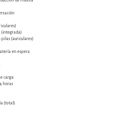
ducción de música
ersación
riculares)
o (integrada)
pilas (auriculares)
atería en espera
a
e carga
4 horas
s
a (total)