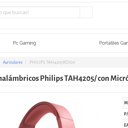
Pc Gaming
Portatiles Ga
Auriculares
PHILIPS TAH4205RD/00
nalámbricos Philips TAH4205/ con Micró
M
P
E