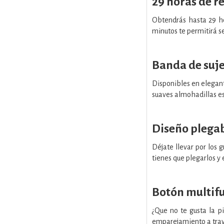
29 horas de r
Obtendrás hasta 29 ho
minutos te permitirá s
Banda de suje
Disponibles en elegant
suaves almohadillas es
Diseño plegab
Déjate llevar por los g
tienes que plegarlos y e
Botón multifu
¿Que no te gusta la p
emparejamiento a travé