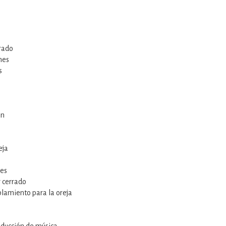
rado
nes
s
ón
e
eja
res
 cerrado
lamiento para la oreja