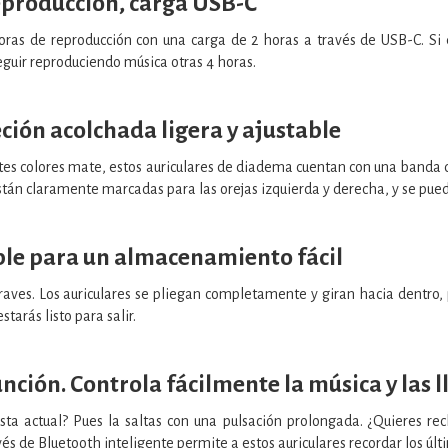
eproducción, carga USB-C
ras de reproducción con una carga de 2 horas a través de USB-C. Si 
eguir reproduciendo música otras 4 horas.
ción acolchada ligera y ajustable
es colores mate, estos auriculares de diadema cuentan con una banda de
tán claramente marcadas para las orejas izquierda y derecha, y se pued
le para un almacenamiento fácil
raves. Los auriculares se pliegan completamente y giran hacia dentro, p
starás listo para salir.
nción. Controla fácilmente la música y las 
ista actual? Pues la saltas con una pulsación prolongada. ¿Quieres re
s de Bluetooth inteligente permite a estos auriculares recordar los últ