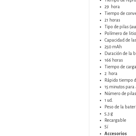
Tiempo de repro
29 hora
Tiempo de conv
21 horas
Tipo de pilas (au
Polímero de liti
Capacidad de las 
250 mAh
Duración de la b
166 horas
Tiempo de carg
2 hora
Rápido tiempo d
15 minutos para 
Número de pila
1 ud.
Peso de la baterí
5,3 g
Recargable
Sí
Accesorios