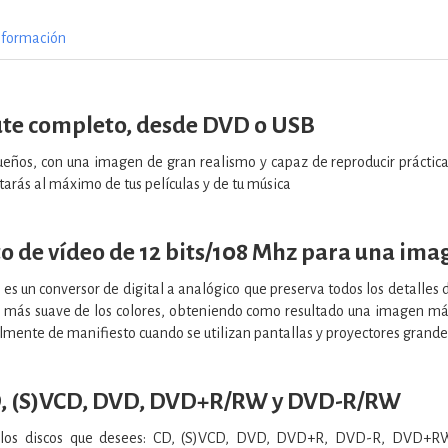
nformación
ute completo, desde DVD o USB
sueños, con una imagen de gran realismo y capaz de reproducir práctic
tarás al máximo de tus películas y de tu música
 de vídeo de 12 bits/108 Mhz para una imag
s es un conversor de digital a analógico que preserva todos los detalle
n más suave de los colores, obteniendo como resultado una imagen más
lmente de manifiesto cuando se utilizan pantallas y proyectores grande
, (S)VCD, DVD, DVD+R/RW y DVD-R/RW
s los discos que desees: CD, (S)VCD, DVD, DVD+R, DVD-R, DVD+R