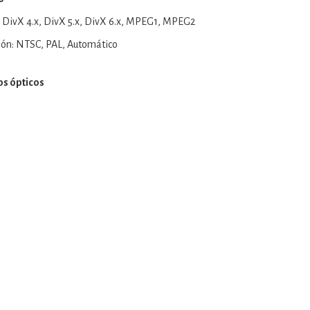
 DivX 4.x, DivX 5.x, DivX 6.x, MPEG1, MPEG2
ión: NTSC, PAL, Automático
os ópticos