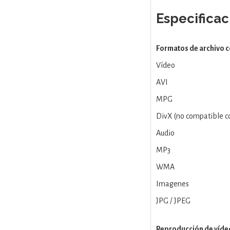
Especificac
Formatos de archivo 
Vídeo
AVI
MPG
DivX (no compatible co
Audio
MP3
WMA
Imagenes
JPG / JPEG
Reproducción de víde