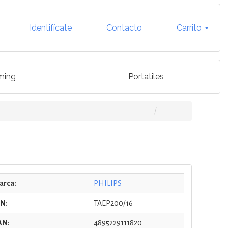
Identifícate
Contacto
Carrito
ming
Portatiles
arca:
PHILIPS
/N:
TAEP200/16
AN:
4895229111820