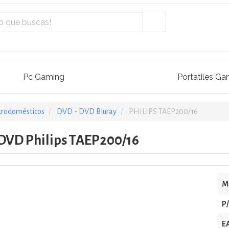
Pc Gaming
Portatiles Ga
trodomésticos
DVD - DVD Bluray
PHILIPS TAEP200/16
DVD Philips TAEP200/16
M
P
E