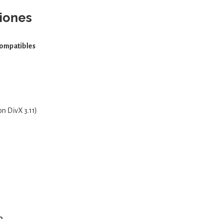
iones
compatibles
n DivX 3.11)
o