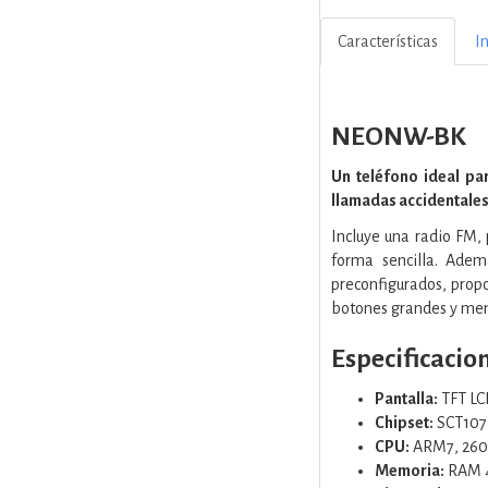
Características
I
NEONW-BK
Un teléfono ideal pa
llamadas accidentales
Incluye una radio FM,
forma sencilla. Adem
preconfigurados, propo
botones grandes y menú
Especificacio
Pantalla:
TFT LC
Chipset:
SCT107
CPU:
ARM7, 26
Memoria:
RAM 