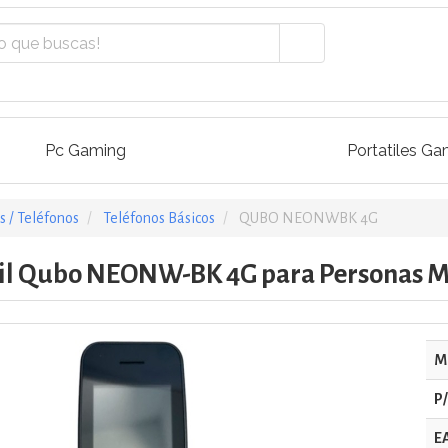
Pc Gaming
Portatiles Ga
 / Teléfonos
Teléfonos Básicos
QUBO NEONWBK 4G
il Qubo NEONW-BK 4G para Personas M
M
P
E