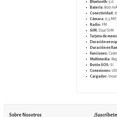
Bluetooth:
5.0
Batería:
800 m
Conectividad:
2
Cámara:
0,3 MP
Radio:
FM
SIM:
Dual SIM
Tarjeta de memo
Duración en esp
Duración en lla
Funciones:
Calen
Multimedia:
Rep
Botón SOS:
Sí
Conexiones:
USB
Cargador:
Inco
Sobre Nosotros
¡Suscríbete