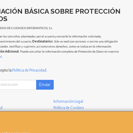
ACIÓN BÁSICA SOBRE PROTECCIÓN
OS
IDAD DE CUIDADOS INFORMATICOS, S.L.
r las consultas planteadas por el usuario y enviarle la información solicitada;
sentimiento del usuario;
Destinatarios
: Solo se realizan cesiones si existe una obligación
cceder, rectificar y suprimir, así como otros derechos, como se indica en la información
ión Adicional
: Puede consultar la información completa de Protección de Datos en nuestra
ad
.
cepto la
Política de Privacidad
.
Enviar
Información Legal
ad
Política de Cookies
 Compra
Formas de Pago