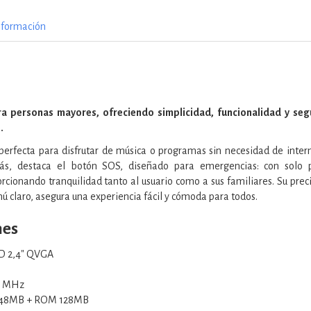
nformación
ra personas mayores, ofreciendo simplicidad, funcionalidad y segu
.
 perfecta para disfrutar de música o programas sin necesidad de int
ás, destaca el botón SOS, diseñado para emergencias: con solo pu
rcionando tranquilidad tanto al usuario como a sus familiares. Su preci
 claro, asegura una experiencia fácil y cómoda para todos.
nes
D 2,4" QVGA
0 MHz
48MB + ROM 128MB