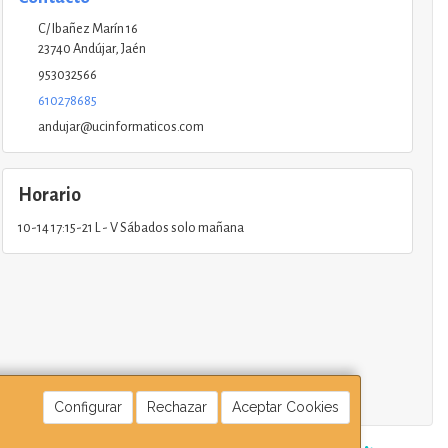
C/ Ibañez Marín 16
23740
Andújar
,
Jaén
953032566
610278685
andujar@ucinformaticos.com
Horario
10-14 17:15-21 L - V Sábados solo mañana
Configurar
Rechazar
Aceptar Cookies