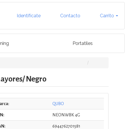
Identifícate
Contacto
Carrito
ming
Portatiles
ayores/ Negro
arca:
QUBO
/N:
NEONWBK 4G
AN:
6944762701581