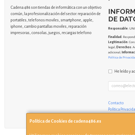
Cadena 486 son tiendas de informática con un objetivo
INFORM
común, la profesionalización del sector. reparación de
DE DAT
portatiles, telefonos moviles, smartphone, apple,
iphone, cambio pantallas moviles, reparación
Responsable
: UN
impresoras, consolas, juegos, recargas telefono
Finalidad
: Responde
Legitimación
: Con
legal;
Derechos
: A
adicional;
Informac
Política de Privacid
He leído y a
Contacto
Política Privacid
Condiciones de
Política de Cookies de cadena486.es