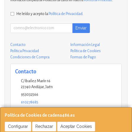
información completa de Protección de Datos en nuestra
Política de Privacidad
.
He leído y acepto la
Política de Privacidad
.
Enviar
Contacto
Información Legal
Política Privacidad
Política de Cookies
Condiciones de Compra
Formas de Pago
Contacto
C/ Ibañez Marín 16
23740
Andújar
,
Jaén
953032566
610278685
andujar@ucinformaticos.com
Política de Cookies de cadena486.es
Configurar
Rechazar
Aceptar Cookies
Horario