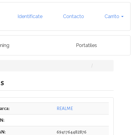
Identifícate
Contacto
Carrito
ming
Portatiles
is
arca:
REALME
/N:
AN:
6941764482876