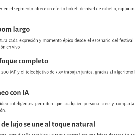
íder en el segmento ofrece un efecto bokeh de nivel de cabello, captura
oom largo
ura cada expresión y momento épico desde el escenario del festival 
ón en vivo.
nfoque completo
 200 MP y el teleobjetivo de 3,5× trabajan juntos, gracias al algoritm
neo con IA
video inteligentes permiten que cualquier persona cree y comparta 
ón.
de lujo se une al toque natura
l