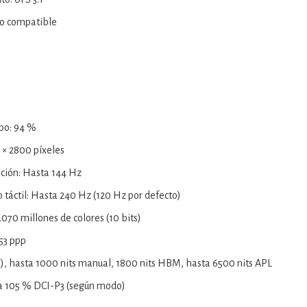
No compatible
rpo: 94 %
 × 2800 píxeles
ación: Hasta 144 Hz
 táctil: Hasta 240 Hz (120 Hz por defecto)
.070 millones de colores (10 bits)
53 ppp
al), hasta 1000 nits manual, 1800 nits HBM, hasta 6500 nits APL
a 105 % DCI-P3 (según modo)