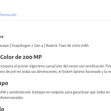
nformación
o+
iscope | Snapdragon 7 Gen 4 | Batería Titan de 7000 mAh
Color de 200 MP
orpora el primer algoritmo LumaColor del sector con certificación TUV. 
tono de piel en todas sus dimensiones, el bokeh óptimo fusionado y la re
upo
W y antidistorsión trabajan en conjunto para garantizar que todos en l
 distorsionados.
do