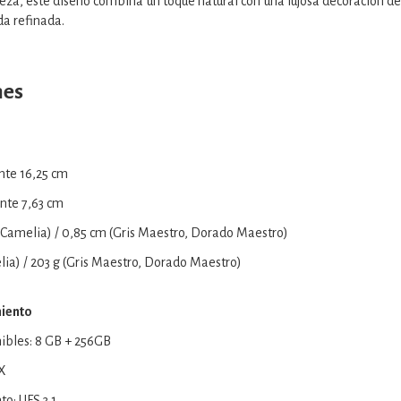
leza, este diseño combina un toque natural con una lujosa decoración 
da refinada.
nes
nte 16,25 cm
te 7,63 cm
 Camelia) / 0,85 cm (Gris Maestro, Dorado Maestro)
lia) / 203 g (Gris Maestro, Dorado Maestro)
iento
ibles: 8 GB + 256GB
X
o: UFS 3.1