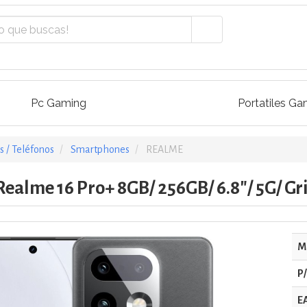
Pc Gaming
Portatiles Ga
 / Teléfonos
Smartphones
REALME
alme 16 Pro+ 8GB/ 256GB/ 6.8"/ 5G/ Gr
M
P
E