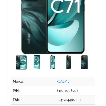
Marca:
REALME
P/N:
631011008902
EAN:
6941764486980