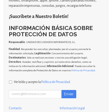
moviles, smartphone, apple, iphone, cambio pantallas moviles,
reparación impresoras, consolas, juegos, recargas telefono
¡Suscríbete a Nuestro Boletín!
INFORMACIÓN BÁSICA SOBRE
PROTECCIÓN DE DATOS
Responsable
: UNIDAD DE CUIDADOS INFORMATICOS, S.L.
Finalidad
: Responder las consultas planteadas por el usuario y enviarle la
información solicitada;
Legitimación
: Consentimiento del usuario;
Destinatarios
: Solo se realizan cesiones si existe una obligación legal;
Derechos
: Acceder, rectificar y suprimir, así como otros derechos, como se
indica en la información adicional;
Información Adicional
: Puede consultar la
información completa de Protección de Datos en nuestra
Política de Privacidad
.
He leído y acepto la
Política de Privacidad
.
Enviar
Contacto
Información Legal