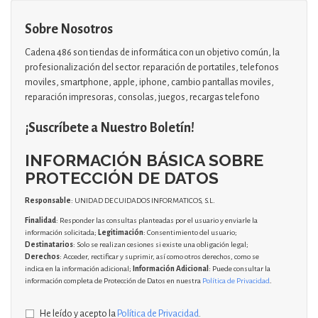
Sobre Nosotros
Cadena 486 son tiendas de informática con un objetivo común, la
profesionalización del sector. reparación de portatiles, telefonos
moviles, smartphone, apple, iphone, cambio pantallas moviles,
reparación impresoras, consolas, juegos, recargas telefono
¡Suscríbete a Nuestro Boletín!
INFORMACIÓN BÁSICA SOBRE
PROTECCIÓN DE DATOS
Responsable
: UNIDAD DE CUIDADOS INFORMATICOS, S.L.
Finalidad
: Responder las consultas planteadas por el usuario y enviarle la
información solicitada;
Legitimación
: Consentimiento del usuario;
Destinatarios
: Solo se realizan cesiones si existe una obligación legal;
Derechos
: Acceder, rectificar y suprimir, así como otros derechos, como se
indica en la información adicional;
Información Adicional
: Puede consultar la
información completa de Protección de Datos en nuestra
Política de Privacidad
.
He leído y acepto la
Política de Privacidad
.