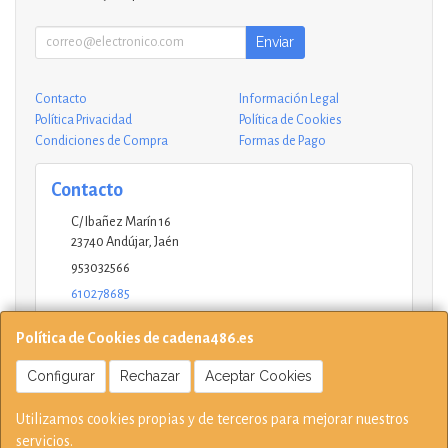
Enviar
Contacto
Información Legal
Política Privacidad
Política de Cookies
Condiciones de Compra
Formas de Pago
Contacto
C/ Ibañez Marín 16
23740
Andújar
,
Jaén
953032566
610278685
andujar@ucinformaticos.com
Política de Cookies de cadena486.es
Configurar
Rechazar
Aceptar Cookies
Horario
Utilizamos cookies propias y de terceros para mejorar nuestros
10-14 17:15-21 L - V Sábados solo mañana
servicios.