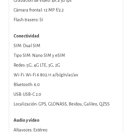
Grabación de vídeo: 4K a 30 fps
Cámara frontal: 12 MP f/2.2
Flash trasero: Sí
Conectividad
SIM: Dual SIM
Tipo SIM: Nano SIM y eSIM
Redes: 5G, 4G LTE, 3G, 2G
Wi-Fi: Wi-Fi 6 802.11 a/b/g/n/ac/ax
Bluetooth: 6.0
USB: USB-C 2.0
Localización: GPS, GLONASS, Beidou, Galileo, QZSS
Audio y vídeo
Altavoces: Estéreo