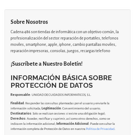
Sobre Nosotros
Cadena 486 son tiendas de informática con un objetivo común, la
profesionalización del sector. reparación de portatiles, telefonos
moviles, smartphone, apple, iphone, cambio pantallas moviles,
reparación impresoras, consolas, juegos, recargas telefono
¡Suscríbete a Nuestro Boletín!
INFORMACIÓN BÁSICA SOBRE
PROTECCIÓN DE DATOS
Responsable
: UNIDAD DE CUIDADOS INFORMATICOS, S.L.
Finalidad
: Responder las consultas planteadas por el usuario y enviarle la
información solicitada;
Legitimación
: Consentimiento del usuario;
Destinatarios
: Solo se realizan cesiones si existe una obligación legal;
Derechos
: Acceder, rectificar y suprimir, así como otros derechos, como se
indica en la información adicional;
Información Adicional
: Puede consultar la
información completa de Protección de Datos en nuestra
Política de Privacidad
.