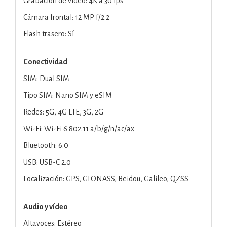
Grabación de vídeo: 4K a 30 fps
Cámara frontal: 12 MP f/2.2
Flash trasero: Sí
Conectividad
SIM: Dual SIM
Tipo SIM: Nano SIM y eSIM
Redes: 5G, 4G LTE, 3G, 2G
Wi-Fi: Wi-Fi 6 802.11 a/b/g/n/ac/ax
Bluetooth: 6.0
USB: USB-C 2.0
Localización: GPS, GLONASS, Beidou, Galileo, QZSS
Audio y vídeo
Altavoces: Estéreo