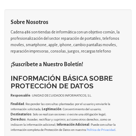
Sobre Nosotros
Cadena 486 son tiendas de informática con un objetivo común, la
profesionalización del sector. reparación de portatiles, telefonos
moviles, smartphone, apple, iphone, cambio pantallas moviles,
reparación impresoras, consolas, juegos, recargas telefono
¡Suscríbete a Nuestro Boletín!
INFORMACIÓN BÁSICA SOBRE
PROTECCIÓN DE DATOS
Responsable
: UNIDAD DE CUIDADOS INFORMATICOS, S.L.
Finalidad
: Responder las consultas planteadas por el usuario y enviarle la
información solicitada;
Legitimación
: Consentimiento del usuario;
Destinatarios
: Solo se realizan cesiones si existe una obligación legal;
Derechos
: Acceder, rectificar y suprimir, así como otros derechos, como se
indica en la información adicional;
Información Adicional
: Puede consultar la
información completa de Protección de Datos en nuestra
Política de Privacidad
.