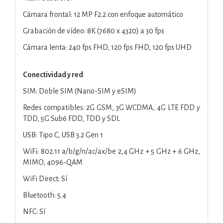
Cámara frontal: 12 MP F2.2 con enfoque automático
Grabación de vídeo: 8K (7680 x 4320) a 30 fps
Cámara lenta: 240 fps FHD, 120 fps FHD, 120 fps UHD
Conectividad y red
SIM: Doble SIM (Nano-SIM y eSIM)
Redes compatibles: 2G GSM, 3G WCDMA, 4G LTE FDD y
TDD, 5G Sub6 FDD, TDD y SDL
USB: Tipo C, USB 3.2 Gen 1
WiFi: 802.11 a/b/g/n/ac/ax/be 2,4 GHz + 5 GHz + 6 GHz,
MIMO, 4096-QAM
WiFi Direct: Sí
Bluetooth: 5.4
NFC: Sí