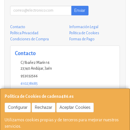
Enviar
Contacto
Información Legal
Política Privacidad
Política de Cookies
Condiciones de Compra
Formas de Pago
Contacto
C/ Ibañez Marín 16
23740
Andújar
,
Jaén
953032566
610278685
andujar@ucinformaticos.com
Política de Cookies de cadena486.es
Configurar
Rechazar
Aceptar Cookies
Horario
Utilizamos cookies propias y de terceros para mejorar nuestros
10-14 17:15-21 L - V Sábados solo mañana
servicios.