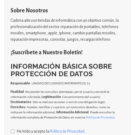
Sobre Nosotros
Cadena 486 son tiendas de informática con un objetivo común, la
profesionalización del sector. reparación de portatiles, telefonos
moviles, smartphone, apple, iphone, cambio pantallas moviles,
reparación impresoras, consolas, juegos, recargas telefono
¡Suscríbete a Nuestro Boletín!
INFORMACIÓN BÁSICA SOBRE
PROTECCIÓN DE DATOS
Responsable
: UNIDAD DE CUIDADOS INFORMATICOS, S.L.
Finalidad
: Responder las consultas planteadas por el usuario y enviarle la
información solicitada;
Legitimación
: Consentimiento del usuario;
Destinatarios
: Solo se realizan cesiones si existe una obligación legal;
Derechos
: Acceder, rectificar y suprimir, así como otros derechos, como se
indica en la información adicional;
Información Adicional
: Puede consultar la
información completa de Protección de Datos en nuestra
Política de Privacidad
.
He leído y acepto la
Política de Privacidad
.