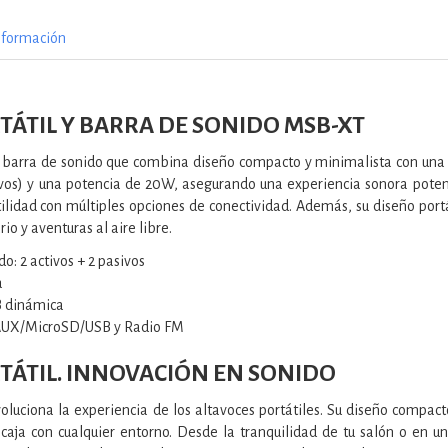
nformación
TÁTIL Y BARRA DE SONIDO MSB-XT
 y barra de sonido que combina diseño compacto y minimalista con una 
sivos) y una potencia de 20W, asegurando una experiencia sonora pot
lidad con múltiples opciones de conectividad. Además, su diseño portát
io y aventuras al aire libre.
do: 2 activos + 2 pasivos
a
B dinámica
 AUX/MicroSD/USB y Radio FM
TÁTIL. INNOVACIÓN EN SONIDO
luciona la experiencia de los altavoces portátiles. Su diseño compacto
aja con cualquier entorno. Desde la tranquilidad de tu salón o en un