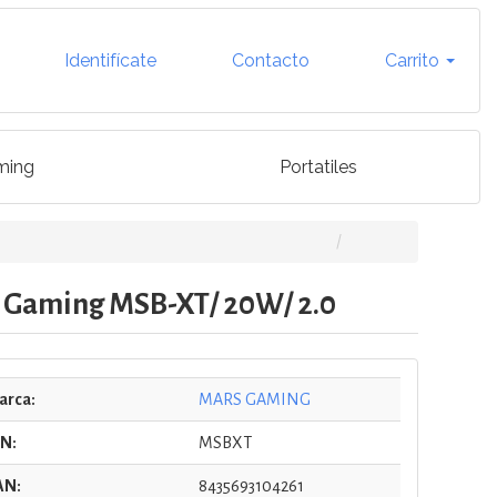
Identifícate
Contacto
Carrito
ming
Portatiles
rs Gaming MSB-XT/ 20W/ 2.0
arca:
MARS GAMING
/N:
MSBXT
AN:
8435693104261