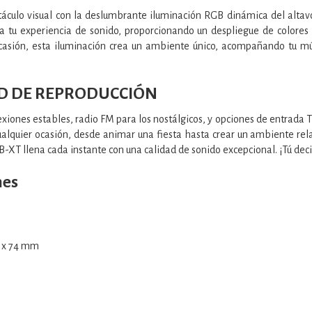
áculo visual con la deslumbrante iluminación RGB dinámica del altavo
a tu experiencia de sonido, proporcionando un despliegue de colores
ocasión, esta iluminación crea un ambiente único, acompañando tu músi
AD DE REPRODUCCIÓN
xiones estables, radio FM para los nostálgicos, y opciones de entrada TF
ualquier ocasión, desde animar una fiesta hasta crear un ambiente re
B-XT llena cada instante con una calidad de sonido excepcional. ¡Tú dec
nes
0 x 74 mm