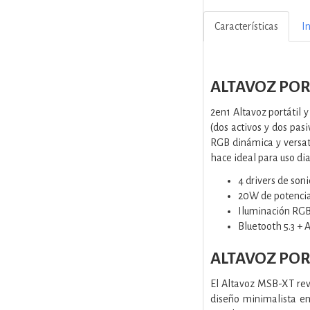
Características
I
ALTAVOZ POR
2en1 Altavoz portátil
(dos activos y dos pa
RGB dinámica y versati
hace ideal para uso diar
4 drivers de soni
20W de potenci
Iluminación RG
Bluetooth 5.3 +
ALTAVOZ POR
El Altavoz MSB-XT revo
diseño minimalista enc