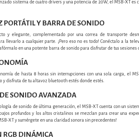
nzado sistema de cuatro drivers y una potencia de 20W, el MSB-XT es ca
Z PORTÁTIL Y BARRA DE SONIDO
to y elegante, complementado por una correa de transporte desmon
ara llevarlo a cualquier parte. ¡Pero eso no es todo! Conéctalo a la te
nsfórmalo en una potente barra de sonido para disfrutar de tus sesiones 
TONOMÍA
nomía de hasta 8 horas sin interrupciones con una sola carga, el MSB
 y disfruta de tu altavoz bluetooth estés donde estés.
 DE SONIDO AVANZADA
logía de sonido de última generación, el MSB-XT cuenta con un sistema 
ajos profundos y los altos cristalinos se mezclan para crear una exp
MSB-XT y sumérgete en una claridad sonora sin precedentes!
N RGB DINÁMICA