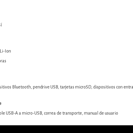
í
Li-Ion
oras
itivos Bluetooth, pendrive USB, tarjetas microSD, dispositivos con en
e
ble USB-A a micro-USB, correa de transporte, manual de usuario