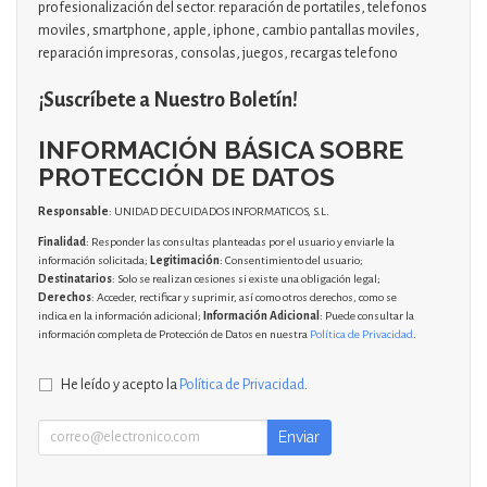
profesionalización del sector. reparación de portatiles, telefonos
moviles, smartphone, apple, iphone, cambio pantallas moviles,
reparación impresoras, consolas, juegos, recargas telefono
¡Suscríbete a Nuestro Boletín!
INFORMACIÓN BÁSICA SOBRE
PROTECCIÓN DE DATOS
Responsable
: UNIDAD DE CUIDADOS INFORMATICOS, S.L.
Finalidad
: Responder las consultas planteadas por el usuario y enviarle la
información solicitada;
Legitimación
: Consentimiento del usuario;
Destinatarios
: Solo se realizan cesiones si existe una obligación legal;
Derechos
: Acceder, rectificar y suprimir, así como otros derechos, como se
indica en la información adicional;
Información Adicional
: Puede consultar la
información completa de Protección de Datos en nuestra
Política de Privacidad
.
He leído y acepto la
Política de Privacidad
.
Enviar