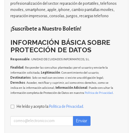
profesionalización del sector. reparación de portatiles, telefonos
moviles, smartphone, apple, iphone, cambio pantallas moviles,
reparación impresoras, consolas, juegos, recargas telefono
¡Suscríbete a Nuestro Boletín!
INFORMACIÓN BÁSICA SOBRE
PROTECCIÓN DE DATOS
Responsable
: UNIDAD DE CUIDADOS INFORMATICOS, S.L.
Finalidad
: Responder las consultas planteadas por el usuario y enviarle la
información solicitada;
Legitimación
: Consentimiento del usuario;
Destinatarios
: Solo se realizan cesiones si existe una obligación legal;
Derechos
: Acceder, rectificar y suprimir, así como otros derechos, como se
indica en la información adicional;
Información Adicional
: Puede consultar la
información completa de Protección de Datos en nuestra
Política de Privacidad
.
He leído y acepto la
Política de Privacidad
.
Enviar