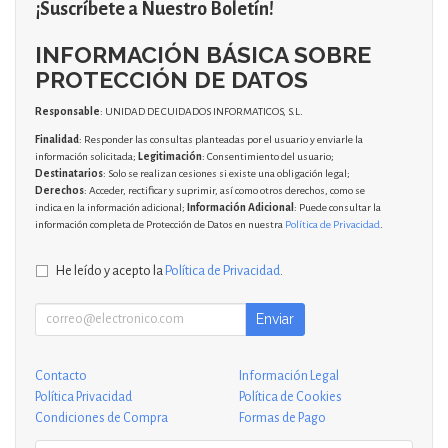
¡Suscríbete a Nuestro Boletín!
INFORMACIÓN BÁSICA SOBRE
PROTECCIÓN DE DATOS
Responsable
: UNIDAD DE CUIDADOS INFORMATICOS, S.L.
Finalidad
: Responder las consultas planteadas por el usuario y enviarle la
información solicitada;
Legitimación
: Consentimiento del usuario;
Destinatarios
: Solo se realizan cesiones si existe una obligación legal;
Derechos
: Acceder, rectificar y suprimir, así como otros derechos, como se
indica en la información adicional;
Información Adicional
: Puede consultar la
información completa de Protección de Datos en nuestra
Política de Privacidad
.
He leído y acepto la
Política de Privacidad
.
Enviar
Contacto
Información Legal
Política Privacidad
Política de Cookies
Condiciones de Compra
Formas de Pago