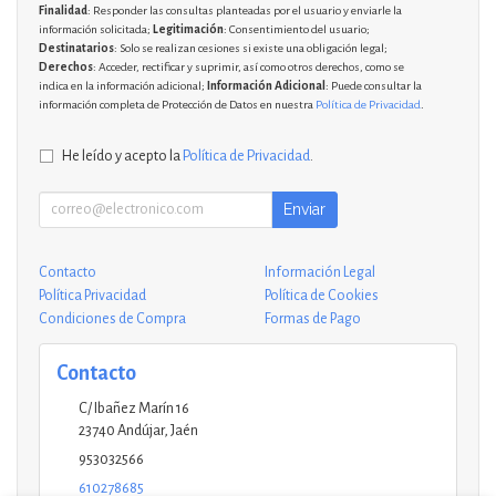
Finalidad
: Responder las consultas planteadas por el usuario y enviarle la
información solicitada;
Legitimación
: Consentimiento del usuario;
Destinatarios
: Solo se realizan cesiones si existe una obligación legal;
Derechos
: Acceder, rectificar y suprimir, así como otros derechos, como se
indica en la información adicional;
Información Adicional
: Puede consultar la
información completa de Protección de Datos en nuestra
Política de Privacidad
.
He leído y acepto la
Política de Privacidad
.
Enviar
Contacto
Información Legal
Política Privacidad
Política de Cookies
Condiciones de Compra
Formas de Pago
Contacto
C/ Ibañez Marín 16
23740
Andújar
,
Jaén
953032566
610278685