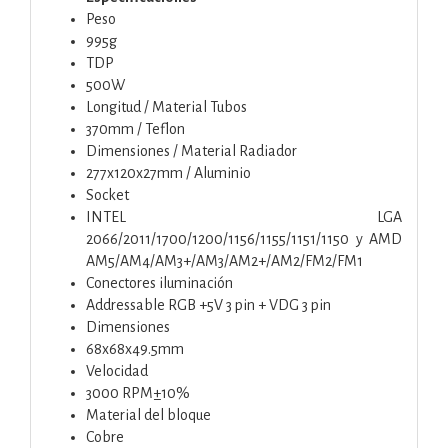
Peso
995g
TDP
500W
Longitud / Material Tubos
370mm / Teflon
Dimensiones / Material Radiador
277x120x27mm / Aluminio
Socket
INTEL LGA
2066/2011/1700/1200/1156/1155/1151/1150 y AMD
AM5/AM4/AM3+/AM3/AM2+/AM2/FM2/FM1
Conectores iluminación
Addressable RGB +5V 3 pin + VDG 3 pin
Dimensiones
68x68x49.5mm
Velocidad
3000 RPM±10%
Material del bloque
Cobre