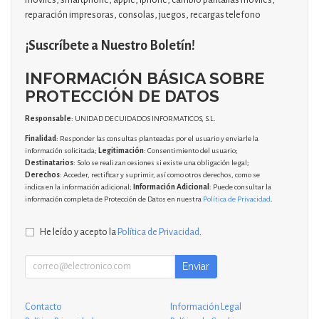
reparación impresoras, consolas, juegos, recargas telefono
¡Suscríbete a Nuestro Boletín!
INFORMACIÓN BÁSICA SOBRE
PROTECCIÓN DE DATOS
Responsable
: UNIDAD DE CUIDADOS INFORMATICOS, S.L.
Finalidad
: Responder las consultas planteadas por el usuario y enviarle la
información solicitada;
Legitimación
: Consentimiento del usuario;
Destinatarios
: Solo se realizan cesiones si existe una obligación legal;
Derechos
: Acceder, rectificar y suprimir, así como otros derechos, como se
indica en la información adicional;
Información Adicional
: Puede consultar la
información completa de Protección de Datos en nuestra
Política de Privacidad
.
He leído y acepto la
Política de Privacidad
.
Enviar
Contacto
Información Legal