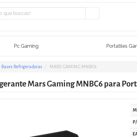
Pc Gaming
Portatiles Ga
Bases Refrigeradoras
MARS GAMING MNBC6
igerante Mars Gaming MNBC6 para Portát
M
P
E