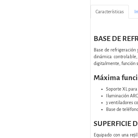
Características
I
BASE DE REF
Base de refrigeración
dinámica controlable,
digitalmente, función 
Máxima funci
Soporte XL para 
Iluminación AR
3 ventiladores c
Base de teléfono
SUPERFICIE 
Equipado con una reji