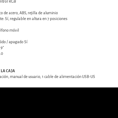
ntrol RGB
o de acero, ABS, rejilla de aluminio
e: Sí, regulable en altura en 7 posiciones
léfono móvil
ido / apagado Sí
19"
.0
 LA CAJA
ación, manual de usuario, 1 cable de alimentación USB-US