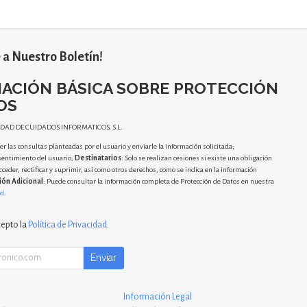
 a Nuestro Boletín!
ACIÓN BÁSICA SOBRE PROTECCIÓN
OS
IDAD DE CUIDADOS INFORMATICOS, S.L.
r las consultas planteadas por el usuario y enviarle la información solicitada;
sentimiento del usuario;
Destinatarios
: Solo se realizan cesiones si existe una obligación
cceder, rectificar y suprimir, así como otros derechos, como se indica en la información
ión Adicional
: Puede consultar la información completa de Protección de Datos en nuestra
ad
.
cepto la
Política de Privacidad
.
Enviar
Información Legal