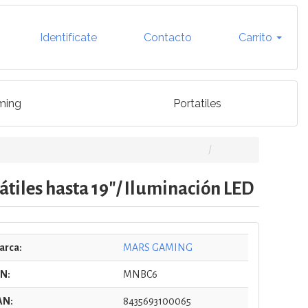
Identifícate
Contacto
Carrito
ming
Portatiles
iles hasta 19"/ Iluminación LED
arca:
MARS GAMING
/N:
MNBC6
AN:
8435693100065