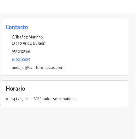
Contacto
C/ Ibañez Marín 16
23740
Andújar
,
Jaén
953032566
610278685
andujar@ucinformaticos.com
Horario
10-14 17:15-21 L - V Sábados solo mañana