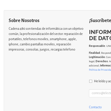
Sobre Nosotros
¡Suscríbete
Cadena 486 son tiendas de informática con un objetivo
INFORM
común, la profesionalización del sector. reparación de
DE DAT
portatiles, telefonos moviles, smartphone, apple,
iphone, cambio pantallas moviles, reparación
Responsable
: UN
impresoras, consolas, juegos, recargas telefono
Finalidad
: Responde
Legitimación
: Con
legal;
Derechos
: A
adicional;
Informac
Política de Privacid
He leído y a
Contacto