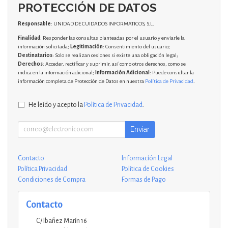
PROTECCIÓN DE DATOS
Responsable
: UNIDAD DE CUIDADOS INFORMATICOS, S.L.
Finalidad
: Responder las consultas planteadas por el usuario y enviarle la
información solicitada;
Legitimación
: Consentimiento del usuario;
Destinatarios
: Solo se realizan cesiones si existe una obligación legal;
Derechos
: Acceder, rectificar y suprimir, así como otros derechos, como se
indica en la información adicional;
Información Adicional
: Puede consultar la
información completa de Protección de Datos en nuestra
Política de Privacidad
.
He leído y acepto la
Política de Privacidad
.
Enviar
Contacto
Información Legal
Política Privacidad
Política de Cookies
Condiciones de Compra
Formas de Pago
Contacto
C/ Ibañez Marín 16