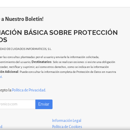
 a Nuestro Boletín!
ACIÓN BÁSICA SOBRE PROTECCIÓN
OS
IDAD DE CUIDADOS INFORMATICOS, S.L.
r las consultas planteadas por el usuario y enviarle la información solicitada;
sentimiento del usuario;
Destinatarios
: Solo se realizan cesiones si existe una obligación
cceder, rectificar y suprimir, así como otros derechos, como se indica en la información
ión Adicional
: Puede consultar la información completa de Protección de Datos en nuestra
ad
.
cepto la
Política de Privacidad
.
Enviar
Información Legal
ad
Política de Cookies