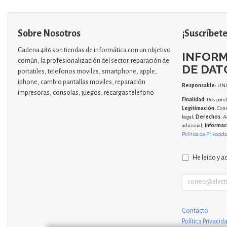
Sobre Nosotros
¡Suscríbete
Cadena 486 son tiendas de informática con un objetivo
INFORM
común, la profesionalización del sector. reparación de
DE DAT
portatiles, telefonos moviles, smartphone, apple,
iphone, cambio pantallas moviles, reparación
Responsable
: UN
impresoras, consolas, juegos, recargas telefono
Finalidad
: Responde
Legitimación
: Con
legal;
Derechos
: A
adicional;
Informac
Política de Privacid
He leído y a
Contacto
Política Privacid