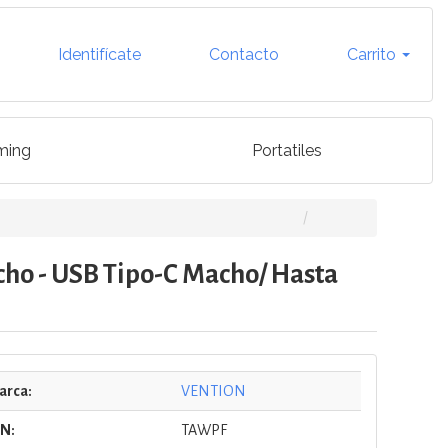
Identifícate
Contacto
Carrito
ming
Portatiles
cho - USB Tipo-C Macho/ Hasta
arca:
VENTION
/N:
TAWPF