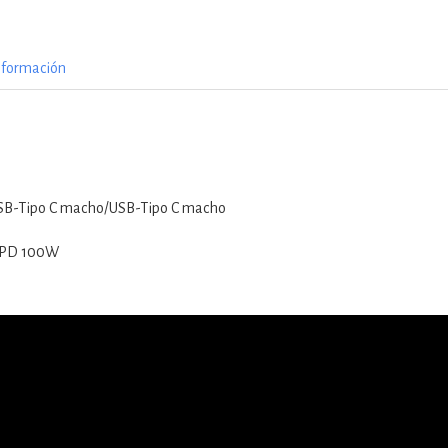
nformación
USB-Tipo C macho/USB-Tipo C macho
: PD 100W