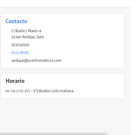
Contacto
C/ Ibañez Marín 16
23740
Andújar
,
Jaén
953032566
610278685
andujar@ucinformaticos.com
Horario
10-14 17:15-21 L - V Sábados solo mañana